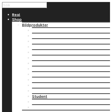
Rea!
Shop
Bildprodukter
Bildvisning
Canvastavlor
Film
Fotoblock
Fotogaller
Fotoposters
Kort
Presentkort
Posters
Prints
Ramar
Reklamartiklar
Student
Collageramar
Trycksaker