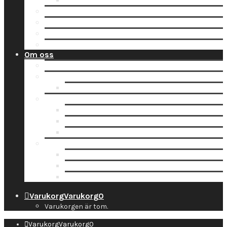
Tidsbokning
Lämna in en order till oss
Hämta hos Direkten
Beställ fraktetikett för digitalisering
Avisera inlämning
Om oss
Nyheter
Kontakt
Kontaktuppgifter
Socialt
Dropbox
Följ oss på Facebook
Följ oss på Instagram
Information
Butiken & Studion
Företaget
Personal
Varukorg
Varukorg
0
Varukorgen är tom.
Varukorg
Varukorg
0