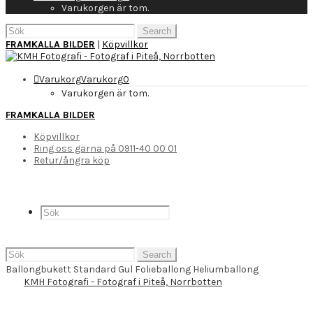
Varukorgen är tom.
Search
for:
FRAMKALLA BILDER
|
Köpvillkor
Varukorg
Varukorg
0
Varukorgen är tom.
FRAMKALLA BILDER
Köpvillkor
Ring oss gärna på 0911-40 00 01
Retur/ångra köp
Search
for:
Ballongbukett Standard Gul Folieballong Heliumballong