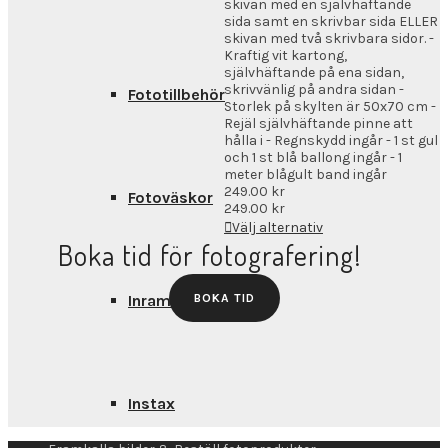
skivan med en självhäftande
sida samt en skrivbar sida ELLER
skivan med två skrivbara sidor. -
Kraftig vit kartong,
självhäftande på ena sidan,
skrivvänlig på andra sidan -
Fototillbehör
Storlek på skylten är 50x70 cm -
Rejäl självhäftande pinne att
hålla i - Regnskydd ingår - 1 st gul
och 1 st blå ballong ingår - 1
meter blågult band ingår
249.00
kr
Fotoväskor
249.00
kr
Välj alternativ
Boka tid för fotografering!
Inramning
BOKA TID
Instax