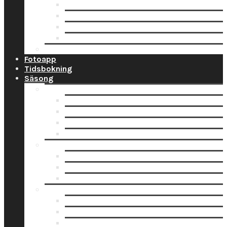
Ramar
Schabloner
Tillbehör
Väggord
Ballonglagret.se
Fotoapp
Tidsbokning
Säsong
Studentskyltar
Designa studentskylt online
Få hjälp med bildskanning
Skanna din bild själv
Pappersbild? Beställ här
Studentdukning
Studentdukning Guld
Studentdukning Blått & Gult
Studentdukning Silver
Allt för studenten
Studentskyltar
Studentballonger
Studentbanderoller