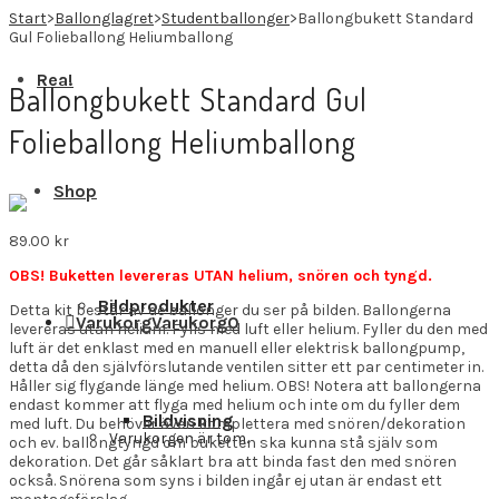
Start
>
Ballonglagret
>
Studentballonger
>
Ballongbukett Standard
Gul Folieballong Heliumballong
Rea!
Ballongbukett Standard Gul
Folieballong Heliumballong
Shop
89.00
kr
OBS! Buketten levereras UTAN helium, snören och tyngd.
Bildprodukter
Detta kit består av de ballonger du ser på bilden. Ballongerna
Varukorg
Varukorg
0
levereras utan helium. Fylls med luft eller helium. Fyller du den med
luft är det enklast med en manuell eller elektrisk ballongpump,
detta då den självförslutande ventilen sitter ett par centimeter in.
Håller sig flygande länge med helium. OBS! Notera att ballongerna
endast kommer att flyga med helium och inte om du fyller dem
Bildvisning
med luft. Du behöver även komplettera med snören/dekoration
Varukorgen är tom.
och ev. ballongtyngd om buketten ska kunna stå själv som
dekoration. Det går såklart bra att binda fast den med snören
också. Snörena som syns i bilden ingår ej utan är endast ett