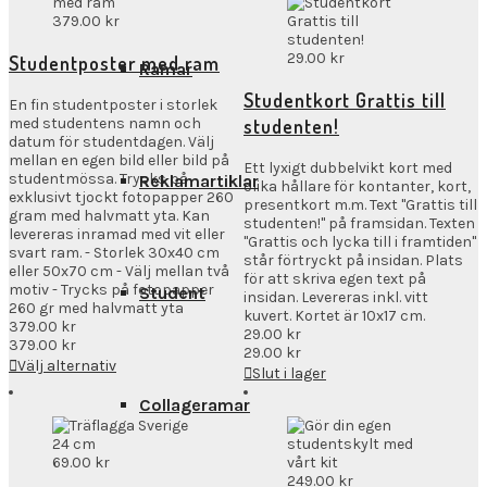
379.00
kr
29.00
kr
Studentposter med ram
Ramar
Studentkort Grattis till
En fin studentposter i storlek
med studentens namn och
studenten!
datum för studentdagen. Välj
mellan en egen bild eller bild på
Ett lyxigt dubbelvikt kort med
studentmössa. Trycks på
Reklamartiklar
olika hållare för kontanter, kort,
exklusivt tjockt fotopapper 260
presentkort m.m. Text "Grattis till
gram med halvmatt yta. Kan
studenten!" på framsidan. Texten
levereras inramad med vit eller
"Grattis och lycka till i framtiden"
svart ram. - Storlek 30x40 cm
står förtryckt på insidan. Plats
eller 50x70 cm - Välj mellan två
för att skriva egen text på
motiv - Trycks på fotopapper
Student
insidan. Levereras inkl. vitt
260 gr med halvmatt yta
kuvert. Kortet är 10x17 cm.
379.00
kr
29.00
kr
379.00
kr
29.00
kr
Välj alternativ
Slut i lager
Collageramar
69.00
kr
249.00
kr