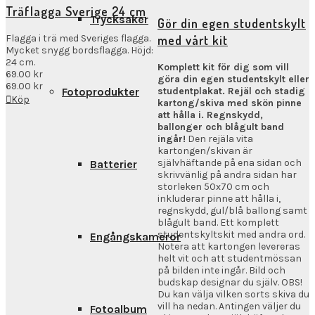
Träflagga Sverige 24 cm
Trycksaker
Gör din egen studentskylt
Flagga i trä med Sveriges flagga.
med vårt kit
Mycket snygg bordsflagga. Höjd:
24 cm.
Komplett kit för dig som vill
69.00
kr
göra din egen studentskylt eller
69.00
kr
Fotoprodukter
studentplakat. Rejäl och stadig
Köp
kartong/skiva med skön pinne
att hålla i. Regnskydd,
ballonger och blågult band
ingår!
Den rejäla vita
kartongen/skivan är
självhäftande på ena sidan och
Batterier
skrivvänlig på andra sidan har
storleken 50x70 cm och
inkluderar pinne att hålla i,
regnskydd, gul/blå ballong samt
blågult band. Ett komplett
studentskyltskit med andra ord.
Engångskameror
Notera att kartongen levereras
helt vit och att studentmössan
på bilden inte ingår. Bild och
budskap designar du själv. OBS!
Du kan välja vilken sorts skiva du
vill ha nedan. Antingen väljer du
Fotoalbum