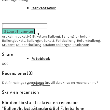
montageförslag.
Canvastavlor
Ballongbukett
Standard
Lägg till i varukorg
Film
Gul
Artikelnr:
bukett-6
Etiketter:
Ballong
,
Ballong för helium
,
Folieballong
Ballongbukett
,
Ballonger
,
Bukett
,
Folieballong
,
Heliumballong
,
Heliumballong
Student
,
Studentballong
,
Studentballonger
,
Studenten
quantity
Share
Fotoblock
0
0
0
Recensioner
(0)
Det finns inga recensioner än, vill du skriva en recension nu?
Fotogaller
Skriv en recension
Blir den första att skriva en recension
“Ballongbukett Standard Gul Folieballong
Fotoposters