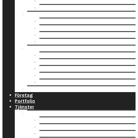
Fotoblock
Fotoposters
Trycksaker
Fotokalender
Julkort
Tackkort
Vykort
Analogt
Framkallning Svartvit Film
Framkallning Engångskamera
Framkallning 120 mm film
Framkallning APS Färgfilm
Framkallning 135 Färgfilm
Prislista
Företag
Portfolio
Tjänster
Privat
Barnfoto
Bröllopsfoto
Digitalisering