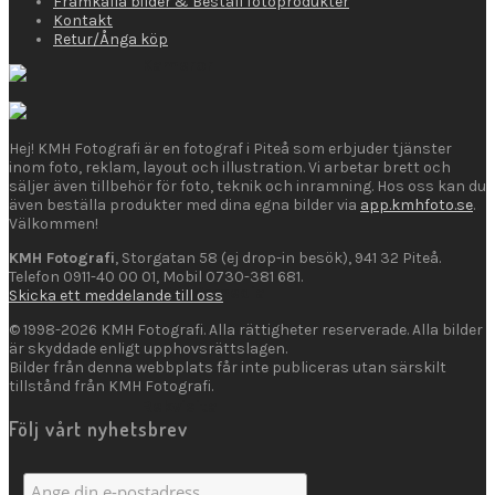
Framkalla bilder & Beställ fotoprodukter
Kontakt
Retur/Ånga köp
Kameror
Hej! KMH Fotografi är en fotograf i Piteå som erbjuder tjänster
inom foto, reklam, layout och illustration. Vi arbetar brett och
Kikare
säljer även tillbehör för foto, teknik och inramning. Hos oss kan du
även beställa produkter med dina egna bilder via
app.kmhfoto.se
.
Välkommen!
KMH Fotografi
, Storgatan 58 (ej drop-in besök), 941 32 Piteå.
Telefon 0911-40 00 01, Mobil 0730-381 681.
Lagringsmedia
Skicka ett meddelande till oss
© 1998-2026 KMH Fotografi. Alla rättigheter reserverade. Alla bilder
är skyddade enligt upphovsrättslagen.
Bilder från denna webbplats får inte publiceras utan särskilt
tillstånd från KMH Fotografi.
Rekvisita
Följ vårt nyhetsbrev