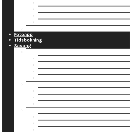
Ramar
Schabloner
Tillbehör
Väggord
Ballonglagret.se
Fotoapp
Tidsbokning
Säsong
Studentskyltar
Designa studentskylt online
Få hjälp med bildskanning
Skanna din bild själv
Pappersbild? Beställ här
Studentdukning
Studentdukning Guld
Studentdukning Blått & Gult
Studentdukning Silver
Allt för studenten
Studentskyltar
Studentballonger
Studentbanderoller