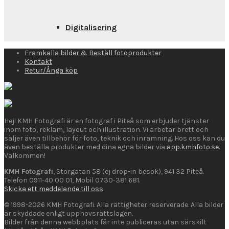
Digitalisering
Framkalla bilder & Beställ fotoprodukter
Kontakt
Retur/Ånga köp
Ljud
Hej! KMH Fotografi är en fotograf i Piteå som erbjuder tjänster
inom foto, reklam, layout och illustration. Vi arbetar brett och
Rörlig Bild
säljer även tillbehör för foto, teknik och inramning. Hos oss kan du
även beställa produkter med dina egna bilder via
app.kmhfoto.se
.
Välkommen!
KMH Fotografi
, Storgatan 58 (ej drop-in besök), 941 32 Piteå.
Telefon 0911-40 00 01, Mobil 0730-381 681.
Stillbild
Skicka ett meddelande till oss
© 1998-2026 KMH Fotografi. Alla rättigheter reserverade. Alla bilder
är skyddade enligt upphovsrättslagen.
Bilder från denna webbplats får inte publiceras utan särskilt