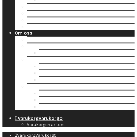
Tidsbokning
Lämna in en order till oss
Hämta hos Direkten
Beställ fraktetikett för digitalisering
Avisera inlämning
Om oss
Nyheter
Kontakt
Kontaktuppgifter
Socialt
Dropbox
Följ oss på Facebook
Följ oss på Instagram
Information
Butiken & Studion
Företaget
Personal
Varukorg
Varukorg
0
Varukorgen är tom.
Varukorg
Varukorg
0