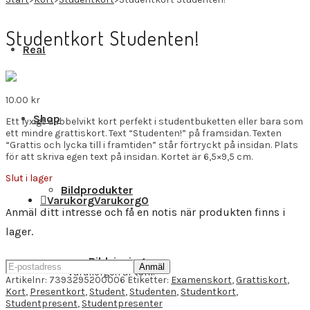
Studentkort Studenten!
Rea!
10.00
kr
Shop
Ett lyxigt dubbelvikt kort perfekt i studentbuketten eller bara som
ett mindre grattiskort. Text “Studenten!” på framsidan. Texten
“Grattis och lycka till i framtiden” står förtryckt på insidan. Plats
för att skriva egen text på insidan. Kortet är 6,5×9,5 cm.
Slut i lager
Bildprodukter
Varukorg
Varukorg
0
Anmäl ditt intresse och få en notis när produkten finns i
lager.
Bildvisning
Anmäl
Varukorgen är tom.
Artikelnr:
7393295200006
Etiketter:
Examenskort
,
Grattiskort
,
Kort
,
Presentkort
,
Student
,
Studenten
,
Studentkort
,
Studentpresent
,
Studentpresenter