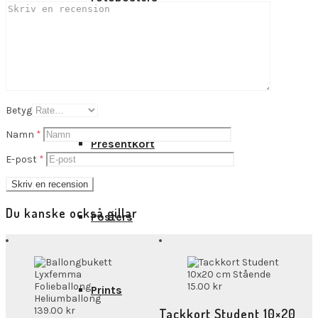
Kort
Betyg
Namn
*
Presentkort
E-post
*
Du kanske också gillar
Posters
15.00
kr
Prints
139.00
kr
Tackkort Student 10×20