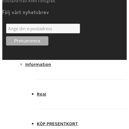
tillstånd från KMH Fotografi.
Beställ fraktetikett
Följ vårt nyhetsbrev
Framkallning
Information
Rea!
KÖP PRESENTKORT