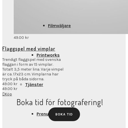
Filmväljare
49.00
kr
Flaggspel med vimplar
Printworks
Trendigt flaggspel med svenska
flaggan i form av 15 vimplar.
Totalt 3,5 meter lina. Varje vimpel
är ca. 17x23 cm. Vimplarna har
tryck på båda sidorna.
49.00
kr
Tjänster
49.00
kr
Köp
Boka tid för fotografering!
Prenumerationer
BOKA TID