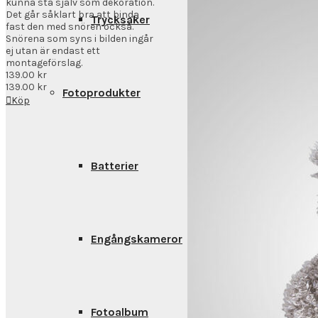
kunna stå själv som dekoration.
Det går såklart bra att binda
Trycksaker
fast den med snören också.
Snörena som syns i bilden ingår
ej utan är endast ett
montageförslag.
139.00
kr
139.00
kr
Fotoprodukter
Köp
Batterier
Engångskameror
Fotoalbum