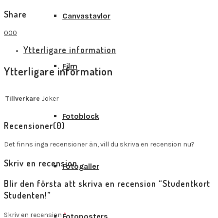
Share
Canvastavlor
0
0
0
Ytterligare information
Film
Ytterligare information
Tillverkare
Joker
Fotoblock
Recensioner
(0)
Det finns inga recensioner än, vill du skriva en recension nu?
Skriv en recension
Fotogaller
Blir den första att skriva en recension “Studentkort
Studenten!”
Skriv en recension
*
Fotoposters