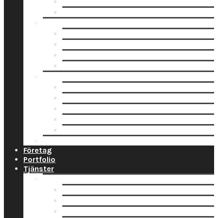
Fotoblock
Fotoposters
Trycksaker
Fotokalender
Julkort
Tackkort
Vykort
Analogt
Framkallning Svartvit Film
Framkallning Engångskamera
Framkallning 120 mm film
Framkallning APS Färgfilm
Framkallning 135 Färgfilm
Prislista
Företag
Portfolio
Tjänster
Privat
Barnfoto
Bröllopsfoto
Digitalisering