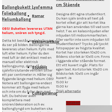
cm Stående
Ballongbukett Lyxfemma
Folieballong
Designa ditt egna studentkort.
Ramar
Heliumballong
Du kan själv ändra all text på
kortet vilket gör att kortet lika
gärna kan användas till vad som
OBS! Buketten levereras UTAN
helst. T ex. en kalasinbjudan eller
helium, snören och tyngd.
inbjudan till midsommarfesten.
Eller varför inte som inbjudan till
Detta kit består av de ballonger
Reklamartiklar
studentfesten? Trycks på tjockt
du ser på bilden. Ballongerna
fotopapper av högsta kvalitet.
levereras utan helium. Fylls med
Kortet har storleken 10x20 cm.
luft eller helium. Fyller du den
Bildens storlek är 10x15 cm. Finns
med luft är det enklast med en
i liggande eller stående format.
manuell eller elektrisk
Ett vitt kuvert ingår. Plats för
ballongpump, detta då den
Student
egen text. Kortstorlek: 10x20 cm
självförslutande ventilen sitter
Bildstorlek: 10x15 cm Ingår
ett par centimeter in. Håller sig
kuvert: Ja
flygande länge med helium. OBS!
15.00
kr
Notera att ballongerna endast
15.00
kr
kommer att flyga med helium
Välj alternativ
och inte om du fyller dem med
Collageramar
luft. Du behöver även
komplettera med
Slutsåld!
snören/dekoration och ev.
ballongtyngd om buketten ska