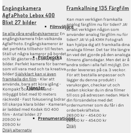
269.00 
till
Engångskamera
Framkallning 135 Färgfilm
454.00 
AgfaPhoto Lebox 400
Kan man verkligen framkalla
Blixt 27 bilder
analog färgfilm nu för tiden? JA!
Filmväljare
Är det verkligen någon som
Se alla våra engångskameror
En
använder analog färgfilm nu för
engångskamera från välkända
tiden? JA! Vi på KMH Fotografi
AgfaPhoto. Engångskameror är
kan hjälpa dig att framkalla dina
det perfekta tillbehör till festen.
analoga filmer. Det tar lite längre
Ställ ut några kameror på bordet
än vad det gjorde på den analoga
Printworks
och låt gästerna ta sina egna
filmens glansdagar. Men det är å
bilder. Perfekt kamera för barnen
andra sidan i alla fall möjligt. Din
som vill vara med och ta kreativa
order levereras på ca. 3 veckor.
bilder!
Självklart kan vi även
För att beställa anpassar och
framkalla din film
- Klar att
lägger du denna produkt i
använda, bara att köra igång -
varukorgen, checkar ut och
Tjänster
Kompakt och lättanvänd -
sedan skickar du in dina filmer
Inbyggd blixt med 10 meters
till oss på adressen nedan. Märk
räckvidd - Fast fokusering bidrar
din försändelse med det
till skarpa klara bilder - Kameran
ordernummer som du får i din
är laddad med Kodak ISO 400
orderbekräftelse.
film - Antal bilder: 27
Prisintervall:
269.00
kr
–
454.00
kr
Prenumerationer
209.00
kr
269.00 kr
Prisintervall:
269.00
kr
–
454.00
kr
209.00
kr
till
269.00 kr
Välj
Välj alternativ
454.00 kr
till