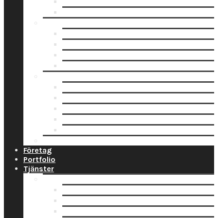
Fotoblock
Fotoposters
Trycksaker
Fotokalender
Julkort
Tackkort
Vykort
Analogt
Framkallning Svartvit Film
Framkallning Engångskamera
Framkallning 120 mm film
Framkallning APS Färgfilm
Framkallning 135 Färgfilm
Prislista
Företag
Portfolio
Tjänster
Privat
Barnfoto
Bröllopsfoto
Digitalisering