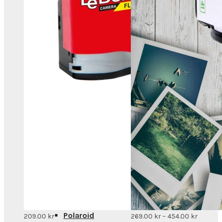
Skrivare
Måttbeställt
Varumärken
Instax
Polaroid
Prisinte
209.00
kr
269.00
kr
–
454.00
kr