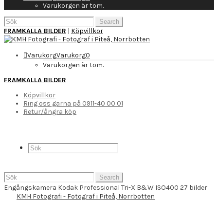
Varukorgen är tom.
Search
for:
FRAMKALLA BILDER
|
Köpvillkor
Varukorg
Varukorg
0
Varukorgen är tom.
FRAMKALLA BILDER
Köpvillkor
Ring oss gärna på 0911-40 00 01
Retur/ångra köp
Search
for:
Engångskamera Kodak Professional Tri-X B&W ISO400 27 bilder