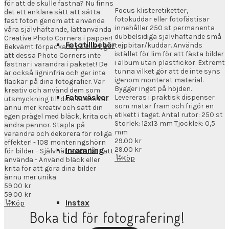
för att de skulle fastna? Nu finns
Focus klisteretiketter,
det ett enklare sätt att sätta
fotokuddar eller fotofästisar
fast foton genom att använda
innehåller 250 st permanenta
våra självhäftande, lättanvända
dubbelsidiga självhäftande små
Creative Photo Corners i papper!
Fototillbehör
tejpbitar/kuddar. Används
Bekvämt förpackade på blad, gör
istället för lim för att fästa bilder
att dessa Photo Corners inte
i album utan plastfickor. Extremt
fastnar i varandra i paketet! De
tunna vilket gör att de inte syns
är också ligninfria och ger inte
igenom monterat material.
fläckar på dina fotografier. Var
Bygger inget på höjden.
kreativ och använd dem som
Fotoväskor
Levereras i praktisk dispenser
utsmyckning till dina foton. Var
som matar fram och frigör en
ännu mer kreativ och sätt din
etikett i taget. Antal rutor: 250 st
egen prägel med bläck, krita och
Storlek: 12x13 mm Tjocklek: 0,5
andra pennor. Stapla på
mm
varandra och dekorera för roliga
29.00
kr
effekter! - 108 monteringshörn
29.00
kr
Inramning
för bilder - Självhäftande, lätt att
Köp
använda - Använd bläck eller
krita för att göra dina bilder
ännu mer unika
59.00
kr
59.00
kr
Instax
Köp
Boka tid för fotografering!