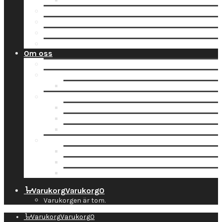
Tidsbokning
Lämna in en order till oss
Hämta hos Direkten
Beställ fraktetikett för digitalisering
Avisera inlämning
Om oss
Nyheter
Kontakt
Kontaktuppgifter
Socialt
Dropbox
Följ oss på Facebook
Följ oss på Instagram
Information
Butiken & Studion
Företaget
Personal
Varukorg
Varukorg
0
Varukorgen är tom.
Varukorg
Varukorg
0