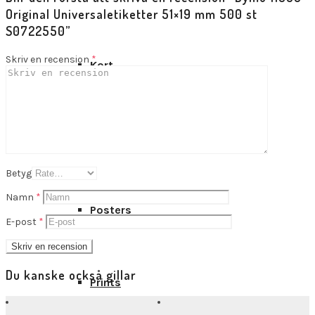
Original Universaletiketter 51×19 mm 500 st
S0722550”
Skriv en recension
*
Kort
Presentkort
Betyg
Namn
*
Posters
E-post
*
Du kanske också gillar
Prints