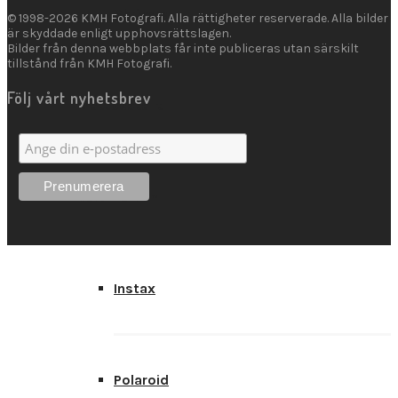
Skrivare
© 1998-2026 KMH Fotografi. Alla rättigheter reserverade. Alla bilder
är skyddade enligt upphovsrättslagen.
Bilder från denna webbplats får inte publiceras utan särskilt
tillstånd från KMH Fotografi.
Följ vårt nyhetsbrev
Måttbeställt
Varumärken
Instax
Polaroid