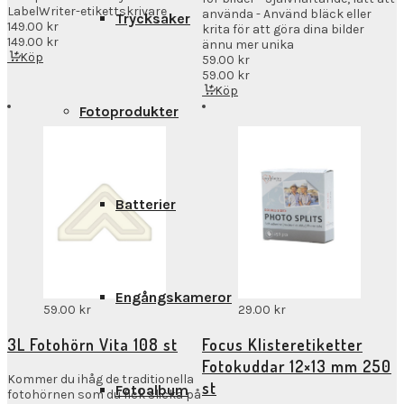
LabelWriter-etikettskrivare
använda - Använd bläck eller
Trycksaker
149.00
kr
krita för att göra dina bilder
149.00
kr
ännu mer unika
Köp
59.00
kr
59.00
kr
Köp
Fotoprodukter
Batterier
Engångskameror
59.00
kr
29.00
kr
3L Fotohörn Vita 108 st
Focus Klisteretiketter
Fotokuddar 12×13 mm 250
Kommer du ihåg de traditionella
st
Fotoalbum
fotohörnen som du fick slicka på