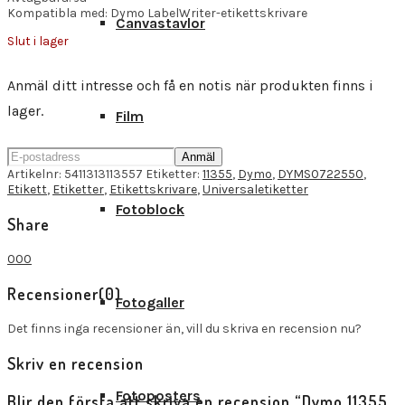
Kompatibla med: Dymo LabelWriter-etikettskrivare
Canvastavlor
Slut i lager
Anmäl ditt intresse och få en notis när produkten finns i
lager.
Film
Anmäl
Artikelnr:
5411313113557
Etiketter:
11355
,
Dymo
,
DYMS0722550
,
Etikett
,
Etiketter
,
Etikettskrivare
,
Universaletiketter
Fotoblock
Share
0
0
0
Recensioner
(0)
Fotogaller
Det finns inga recensioner än, vill du skriva en recension nu?
Skriv en recension
Fotoposters
Blir den första att skriva en recension “Dymo 11355