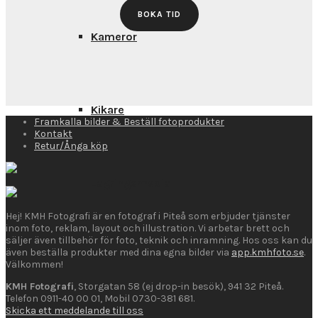
BOKA TID
Kameror
Kikare
Framkalla bilder & Beställ fotoprodukter
Kontakt
Retur/Ånga köp
Lagringsmedia
Hej! KMH Fotografi är en fotograf i Piteå som erbjuder tjänster
inom foto, reklam, layout och illustration. Vi arbetar brett och
säljer även tillbehör för foto, teknik och inramning. Hos oss kan du
även beställa produkter med dina egna bilder via
app.kmhfoto.se
.
Rekvisita
Välkommen!
KMH Fotografi
, Storgatan 58 (ej drop-in besök), 941 32 Piteå.
Telefon 0911-40 00 01, Mobil 0730-381 681.
Skicka ett meddelande till oss