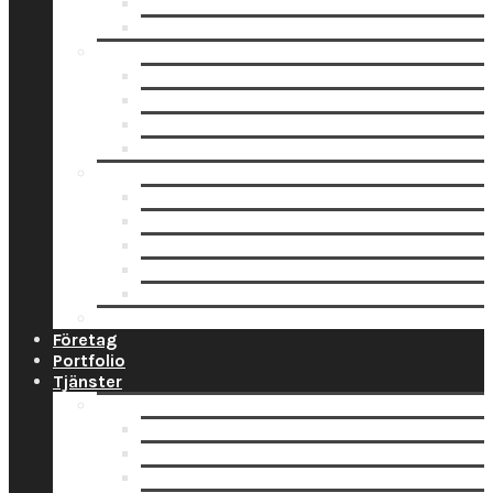
Fotoblock
Fotoposters
Trycksaker
Fotokalender
Julkort
Tackkort
Vykort
Analogt
Framkallning Svartvit Film
Framkallning Engångskamera
Framkallning 120 mm film
Framkallning APS Färgfilm
Framkallning 135 Färgfilm
Prislista
Företag
Portfolio
Tjänster
Privat
Barnfoto
Bröllopsfoto
Digitalisering