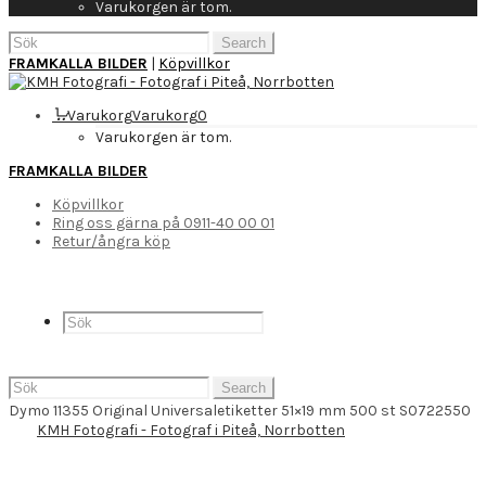
Varukorgen är tom.
Search
for:
FRAMKALLA BILDER
|
Köpvillkor
Varukorg
Varukorg
0
Varukorgen är tom.
FRAMKALLA BILDER
Köpvillkor
Ring oss gärna på 0911-40 00 01
Retur/ångra köp
Search
for:
Dymo 11355 Original Universaletiketter 51×19 mm 500 st S0722550