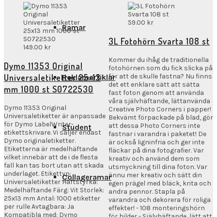
59.00
kr
Ramar
3L Fotohörn Svarta 108 st
149.00
kr
Kommer du ihåg de traditionella
Dymo 11353 Original
fotohörnen som du fick slicka på
Universaletiketter 25×13
för att de skulle fastna? Nu finns
Reklamartiklar
det ett enklare sätt att sätta
mm 1000 st S0722530
fast foton genom att använda
våra självhäftande, lättanvända
Dymo 11353 Original
Creative Photo Corners i papper!
Universaletiketter är anpassade
Bekvämt förpackade på blad, gör
för Dymo LabelWriter-
att dessa Photo Corners inte
Student
etikettskrivare. Vi säljer endast
fastnar i varandra i paketet! De
Dymo originaletiketter.
är också ligninfria och ger inte
Etiketterna är medelhäftande
fläckar på dina fotografier. Var
vilket innebär att de i de flesta
kreativ och använd dem som
fall kan tas bort utan att skada
utsmyckning till dina foton. Var
underlaget. Etikettyp:
ännu mer kreativ och sätt din
Collageramar
Universaletiketter Häftstyrka:
egen prägel med bläck, krita och
Medelhäftande Färg: Vit Storlek:
andra pennor. Stapla på
25x13 mm Antal: 1000 etiketter
varandra och dekorera för roliga
per rulle Avtagbara: Ja
effekter! - 108 monteringshörn
Kompatibla med: Dymo
för bilder - Självhäftande, lätt att