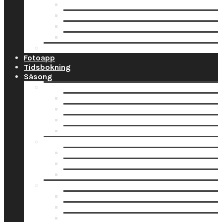
Ramar
Schabloner
Tillbehör
Väggord
Ballonglagret.se
Fotoapp
Tidsbokning
Säsong
Studentskyltar
Designa studentskylt online
Få hjälp med bildskanning
Skanna din bild själv
Pappersbild? Beställ här
Studentdukning
Studentdukning Guld
Studentdukning Blått & Gult
Studentdukning Silver
Allt för studenten
Studentskyltar
Studentballonger
Studentbanderoller