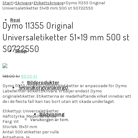
Start
>
Skrivare
>
Etikettskrivare
>
Dymo 11355 Original
Universaletiketter 51×19 mm 500 st S0722550
Rea!
Dymo 11355 Original
Universaletiketter 51×19 mm 500 st
S0722550
Shop
Det
Det
149.00
kr
89.00
kr
ursprungliga
nuvarande
Bildprodukter
Dymo 11355 Original Universaletiketter är anpassade för Dymo
priset
priset
Varukorg
Varukorg
0
LabelWriter-etikettskrivare. Vi säljer endast Dymo
var:
är:
originaletiketter. Etiketterna är medelhäftande vilket innebär att
149.00 kr.
89.00 kr.
de i de flesta fall kan tas bort utan att skada underlaget.
Etikettyp: Universaletiketter
Bildvisning
Häftstyrka: Medelhäftande
Varukorgen är tom.
Färg: Vit
Storlek: 19×51 mm
Antal: 500 etiketter per rulle
Avtagbara: Ja