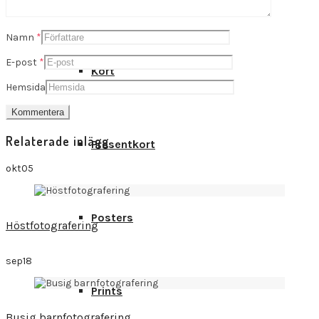
Namn
*
E-post
*
Kort
Hemsida
Relaterade inlägg
Presentkort
okt
05
Posters
Höstfotografering
sep
18
Prints
Busig barnfotografering