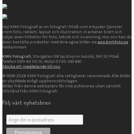
Trycksaker
Hej! KMH Fotografi är en fotograf i Piteå som erbjuder tjänster
inom foto, reklam, layout och illustration. Vi arbetar brett och
säljer även tillbehör för foto, teknik och inramning. Hos oss kan du
Fotoprodukter
även beställa produkter med dina egna bilder via
app.kmhfoto.se
.
Välkommen!
KMH Fotografi
, Storgatan 58 (ej drop-in besök), 941 32 Piteå.
Telefon 0911-40 00 01, Mobil 0730-381 681.
Skicka ett meddelande till oss
Batterier
© 1998-2026 KMH Fotografi. Alla rättigheter reserverade. Alla bilder
är skyddade enligt upphovsrättslagen.
Bilder från denna webbplats får inte publiceras utan särskilt
tillstånd från KMH Fotografi.
Engångskameror
Följ vårt nyhetsbrev
Fotoalbum