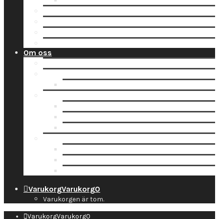
Tidsbokning
Lämna in en order till oss
Hämta hos Direkten
Beställ fraktetikett för digitalisering
Avisera inlämning
Om oss
Nyheter
Kontakt
Kontaktuppgifter
Socialt
Dropbox
Följ oss på Facebook
Följ oss på Instagram
Information
Butiken & Studion
Företaget
Personal
Varukorg
Varukorg
0
Varukorgen är tom.
Varukorg
Varukorg
0