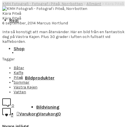
KMH Fotografi - Fotograf i Piteå, Norrbotten
>
Allmänt
>
Kära Piteå
Kära Piteå
Kära Piteå
Rea!
6 september, 2014
Marcus Hortlund
Inte så konstigt att man återvänder. Här en bild från en fantastisk
dag på Västra Kajen. Plus 30 grader i luften och fullsatt vid
kaffeborden.
Shop
Taggar
Båtar
Kaffe
Piteå
Bildprodukter
Sommar
Västra Kajen
Vatten
0
Bildvisning
Varukorg
Varukorg
0
0
Nyare inlägg