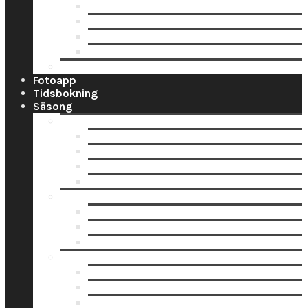
Ramar
Schabloner
Tillbehör
Väggord
Ballonglagret.se
Fotoapp
Tidsbokning
Säsong
Studentskyltar
Designa studentskylt online
Få hjälp med bildskanning
Skanna din bild själv
Pappersbild? Beställ här
Studentdukning
Studentdukning Guld
Studentdukning Blått & Gult
Studentdukning Silver
Allt för studenten
Studentskyltar
Studentballonger
Studentbanderoller