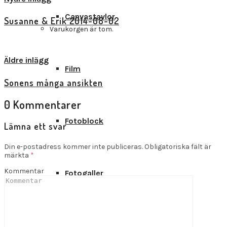
Canvastavlor
Susanne & Erik 2014-08-02
Varukorgen är tom.
Visa alla inlägg
Äldre inlägg
Film
Sonens många ansikten
0 Kommentarer
Fotoblock
Lämna ett svar
Din e-postadress kommer inte publiceras.
Obligatoriska fält är
märkta
*
Kommentar
Fotogaller
Fotoposters