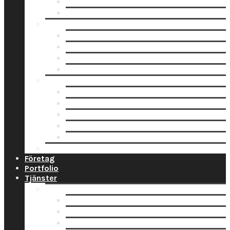
Fotoblock
Fotoposters
Trycksaker
Fotokalender
Julkort
Tackkort
Vykort
Analogt
Framkallning Svartvit Film
Framkallning Engångskamera
Framkallning 120 mm film
Framkallning APS Färgfilm
Framkallning 135 Färgfilm
Prislista
Företag
Portfolio
Tjänster
Privat
Barnfoto
Bröllopsfoto
Digitalisering