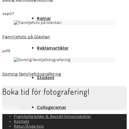
sep
07
Ramar
Familjefoto på Gläntan
Reklamartiklar
jul
19
Somrig familjefotografering
Student
Boka tid för fotografering!
Collageramar
BOKA TID
Framkalla bilder & Beställ fotoprodukter
Kontakt
Retur/Ånga köp