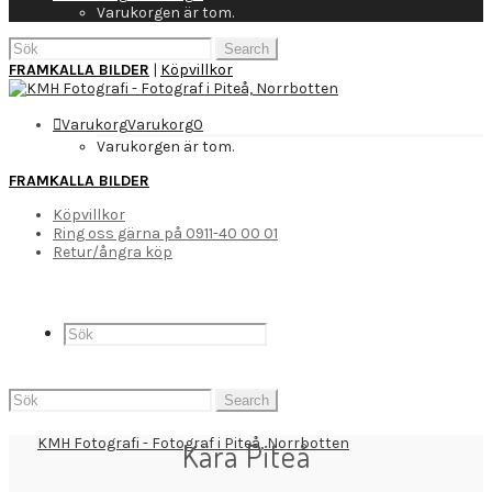
Varukorgen är tom.
Search
for:
FRAMKALLA BILDER
|
Köpvillkor
Varukorg
Varukorg
0
Varukorgen är tom.
FRAMKALLA BILDER
Köpvillkor
Ring oss gärna på 0911-40 00 01
Retur/ångra köp
Search
for:
Kära Piteå