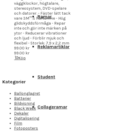
väggklockor, högtalare,
stereosystem, DVD-spelare
och datorer. - Fäster lätt tack
Ramar
vare 3M™:s häftämne - Hög
glidskyddsförmåga - Repar
inte och gör inte märken på
ytor - Reducerar vibrationer
och ljud - Förblir mjuk och
flexibel - Storlek: 7,9 x 2,2 mm
Reklamartiklar
99.00
kr
99.00
kr
Köp
Student
Kategorier
Ballonglagret
Batterier
Bildvisning
Collageramar
Black Week
Dekaler
Digitalisering
Film
Fotoposters