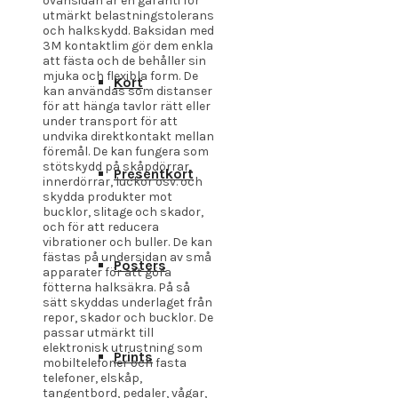
ovansidan är en garanti för
utmärkt belastningstolerans
och halkskydd. Baksidan med
3M kontaktlim gör dem enkla
att fästa och de behåller sin
mjuka och flexibla form. De
Kort
kan användas som distanser
för att hänga tavlor rätt eller
under transport för att
undvika direktkontakt mellan
föremål. De kan fungera som
stötskydd på skåpdörrar,
Presentkort
innerdörrar, luckor osv. och
skydda produkter mot
bucklor, slitage och skador,
och för att reducera
vibrationer och buller. De kan
fästas på undersidan av små
Posters
apparater för att göra
fötterna halksäkra. På så
sätt skyddas underlaget från
repor, skador och bucklor. De
passar utmärkt till
elektronisk utrustning som
Prints
mobiltelefoner och fasta
telefoner, elskåp,
tangentbord, pedaler, vågar,