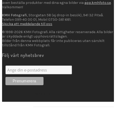
även beställa produkter med dina egna bilder via
app.kmhfoto.se
.
Välkommen!
Kameror
KMH Fotografi
, Storgatan 58 (ej drop-in besök), 941 32 Piteå.
Telefon 0911-40 00 01, Mobil 0730-381 681.
Skicka ett meddelande till oss
© 1998-2026 KMH Fotografi. Alla rättigheter reserverade. Alla bilder
är skyddade enligt upphovsrättslagen.
Kikare
Bilder från denna webbplats får inte publiceras utan särskilt
tillstånd från KMH Fotografi.
Följ vårt nyhetsbrev
Lagringsmedia
Rekvisita