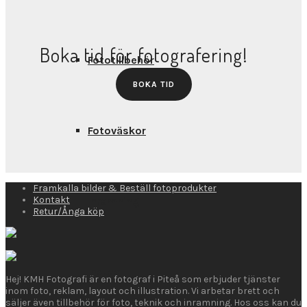
Boka tid för fotografering!
Fototillbehör
BOKA TID
Fotoväskor
Framkalla bilder & Beställ fotoprodukter
Kontakt
Inramning
Retur/Ånga köp
Instax
Hej! KMH Fotografi är en fotograf i Piteå som erbjuder tjänster
inom foto, reklam, layout och illustration. Vi arbetar brett och
säljer även tillbehör för foto, teknik och inramning. Hos oss kan du