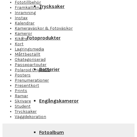
Fototillbehör
Trycksaker
Framkallning
Inramning
Instax
Kalendrar
Kameraväskor & Fotoväskor
Kameror
Fotoprodukter
Kikare
Kort
Lagringsmedia
Måttbeställt
Okategoriserad
Passepartouter
Batterier
Polaroid Originals
Posters
Prenumerationer
Presentkort
Prints
Ramar
Engångskameror
Skrivare
Student
Trycksaker
Väggdekoration
Fotoalbum