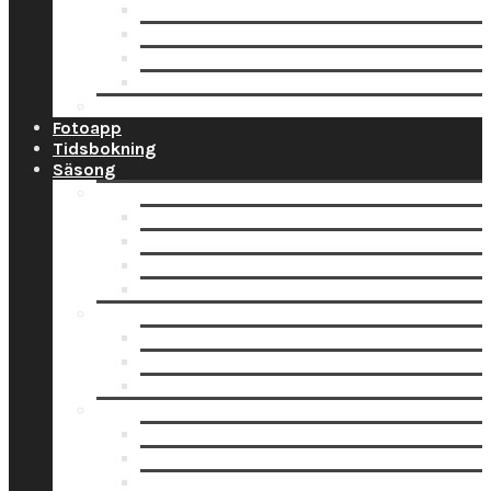
Ramar
Schabloner
Tillbehör
Väggord
Ballonglagret.se
Fotoapp
Tidsbokning
Säsong
Studentskyltar
Designa studentskylt online
Få hjälp med bildskanning
Skanna din bild själv
Pappersbild? Beställ här
Studentdukning
Studentdukning Guld
Studentdukning Blått & Gult
Studentdukning Silver
Allt för studenten
Studentskyltar
Studentballonger
Studentbanderoller