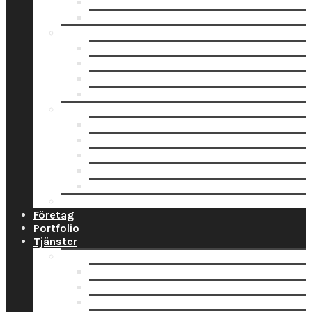
Fotoblock
Fotoposters
Trycksaker
Fotokalender
Julkort
Tackkort
Vykort
Analogt
Framkallning Svartvit Film
Framkallning Engångskamera
Framkallning 120 mm film
Framkallning APS Färgfilm
Framkallning 135 Färgfilm
Prislista
Företag
Portfolio
Tjänster
Privat
Barnfoto
Bröllopsfoto
Digitalisering