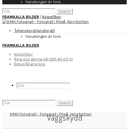
Varukorgen är tom.
Search
for:
FRAMKALLA BILDER
|
Köpvillkor
Varukorg
Varukorg
0
Varukorgen är tom.
FRAMKALLA BILDER
Köpvillkor
Ring oss gärna på 0911-40 00 01
Retur/ångra köp
Search
for:
Väggskydd