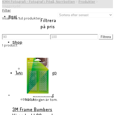
KMH Fotografi - Fotograf i Piteå, Norrbotten
>
Produkter
>
Väggskydd
Filter
Rea!
Visar alla %d produkter
Filtrera
på pris
Min
Max
Filtrera
pris
pris
Shop
1 product
Bildprodukter
Varukorg
Varukorg
0
Bildvisning
99.00
kr
Varukorgen är tom.
3M Frame Bumbers