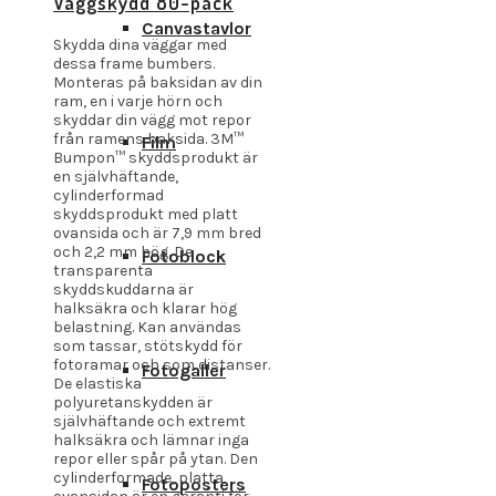
Väggskydd 80-pack
Canvastavlor
Skydda dina väggar med
dessa frame bumbers.
Monteras på baksidan av din
ram, en i varje hörn och
skyddar din vägg mot repor
från ramens baksida. 3M™
Film
Bumpon™ skyddsprodukt är
en självhäftande,
cylinderformad
skyddsprodukt med platt
ovansida och är 7,9 mm bred
och 2,2 mm hög. De
Fotoblock
transparenta
skyddskuddarna är
halksäkra och klarar hög
belastning. Kan användas
som tassar, stötskydd för
fotoramar och som distanser.
Fotogaller
De elastiska
polyuretanskydden är
självhäftande och extremt
halksäkra och lämnar inga
repor eller spår på ytan. Den
cylinderformade, platta
Fotoposters