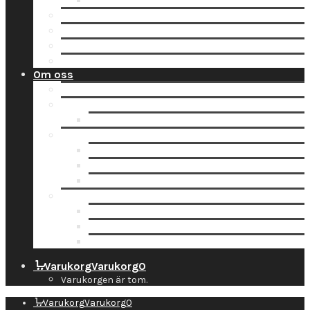
Tidsbokning
Lämna in en order till oss
Hämta hos Direkten
Beställ fraktetikett för digitalisering
Avisera inlämning
Om oss
Nyheter
Kontakt
Kontaktuppgifter
Socialt
Dropbox
Följ oss på Facebook
Följ oss på Instagram
Information
Butiken & Studion
Företaget
Personal
Varukorg
Varukorg
0
Varukorgen är tom.
Varukorg
Varukorg
0