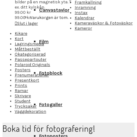
bilder på en magnetisk yta. T
Framkallning
ex. ditt kylskåp.
Inramning
Canvastavlor
99.00
kr
Instax
99.00
kr
Varukorgen är tom.
Kalendrar
Kameraväskor & Fotoväskor
Slut i lager
Kameror
Kikare
Kort
Film
Lagringsmedia
Måttbeställt
Okategoriserad
Passepartouter
Polaroid Originals
Posters
Fotoblock
Prenumerationer
Presentkort
Prints
Ramar
Skrivare
Student
Fotogaller
Trycksaker
Väggdekoration
Boka tid för fotografering!
Fotoposters