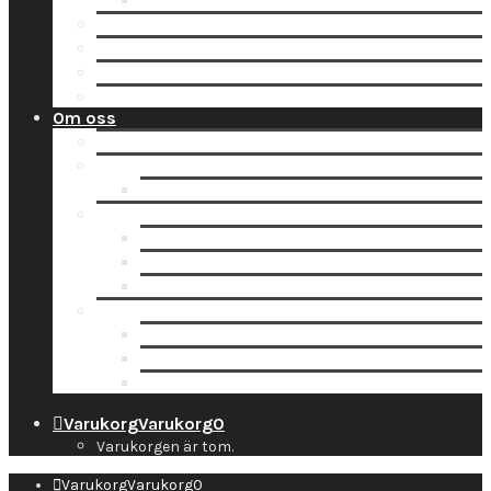
Tidsbokning
Lämna in en order till oss
Hämta hos Direkten
Beställ fraktetikett för digitalisering
Avisera inlämning
Om oss
Nyheter
Kontakt
Kontaktuppgifter
Socialt
Dropbox
Följ oss på Facebook
Följ oss på Instagram
Information
Butiken & Studion
Företaget
Personal
Varukorg
Varukorg
0
Varukorgen är tom.
Varukorg
Varukorg
0