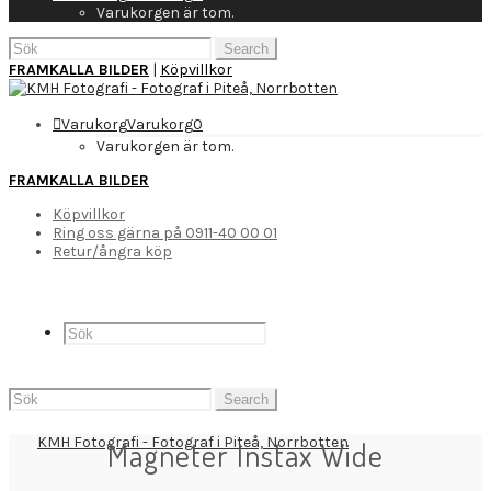
Varukorgen är tom.
Search
for:
FRAMKALLA BILDER
|
Köpvillkor
Varukorg
Varukorg
0
Varukorgen är tom.
FRAMKALLA BILDER
Köpvillkor
Ring oss gärna på 0911-40 00 01
Retur/ångra köp
Search
for:
Magneter Instax Wide