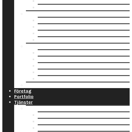
Fotoblock
Fotoposters
Trycksaker
Fotokalender
Julkort
Tackkort
Vykort
Analogt
Framkallning Svartvit Film
Framkallning Engångskamera
Framkallning 120 mm film
Framkallning APS Färgfilm
Framkallning 135 Färgfilm
Prislista
Företag
Portfolio
Tjänster
Privat
Barnfoto
Bröllopsfoto
Digitalisering