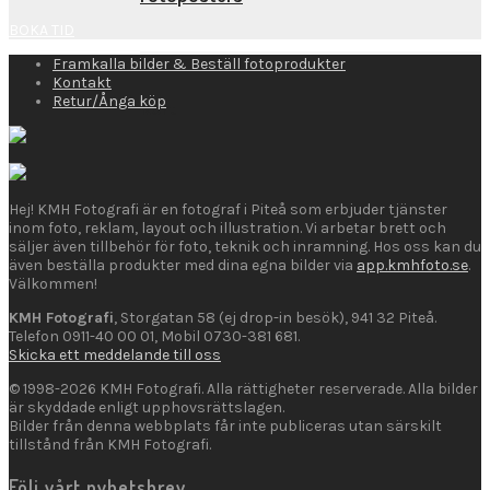
BOKA TID
Framkalla bilder & Beställ fotoprodukter
Kontakt
Retur/Ånga köp
Kort
Hej! KMH Fotografi är en fotograf i Piteå som erbjuder tjänster
Presentkort
inom foto, reklam, layout och illustration. Vi arbetar brett och
säljer även tillbehör för foto, teknik och inramning. Hos oss kan du
även beställa produkter med dina egna bilder via
app.kmhfoto.se
.
Välkommen!
KMH Fotografi
, Storgatan 58 (ej drop-in besök), 941 32 Piteå.
Posters
Telefon 0911-40 00 01, Mobil 0730-381 681.
Skicka ett meddelande till oss
© 1998-2026 KMH Fotografi. Alla rättigheter reserverade. Alla bilder
är skyddade enligt upphovsrättslagen.
Bilder från denna webbplats får inte publiceras utan särskilt
tillstånd från KMH Fotografi.
Prints
Följ vårt nyhetsbrev