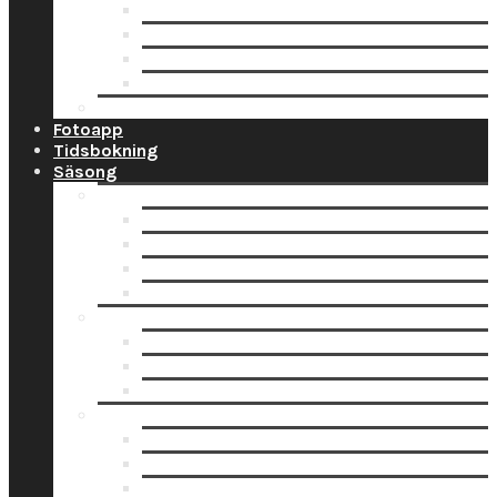
Ramar
Schabloner
Tillbehör
Väggord
Ballonglagret.se
Fotoapp
Tidsbokning
Säsong
Studentskyltar
Designa studentskylt online
Få hjälp med bildskanning
Skanna din bild själv
Pappersbild? Beställ här
Studentdukning
Studentdukning Guld
Studentdukning Blått & Gult
Studentdukning Silver
Allt för studenten
Studentskyltar
Studentballonger
Studentbanderoller