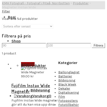
KMH Fotografi - Fotograf i Piteå, Norrbotten
>
Produkter
>
Magneter Instax Wide
Filter
Rea!
Visar alla %d produkter
Filtrera på pris
Shop
Min
Max
Filtrera
pris
pris
1 product
Kategorier
Slutsåld!
Bildprodukter
Ballonglagret
99.00
kr
Batterier
Bildvisning
Black Week
Fujifilm Instax Wide
Dekaler
Bildvisning
Magneter
Digitalisering
Varukorg
Varukorg
0
Film
Fujifilm Instax Wide magneter
Fotoposters
gör att du kan visa upp dina
Fototillbehör