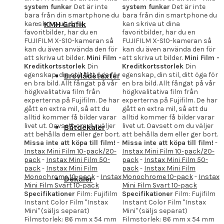
system funkar
Det är inte
system funkar
Det är inte
bara från din smartphone du
bara från din smartphone du
KMH Grafik
kan skriva ut dina
kan skriva ut dina
favoritbilder, har du en
favoritbilder, har du en
FUJIFILM X-S10-kameran så
FUJIFILM X-S10-kameran så
kan du även använda den för
kan du även använda den för
att skriva ut bilder.
Mini Film -
att skriva ut bilder.
Mini Film -
Kreditkortsstorlek
Din
Kreditkortsstorlek
Din
egenskap, din stil, ditt öga för
egenskap, din stil, ditt öga för
Brevlådetexter
en bra bild. Allt fångat på vår
en bra bild. Allt fångat på vår
högkvalitativa film från
högkvalitativa film från
experterna på Fujifilm. De har
experterna på Fujifilm. De har
gått en extra mil, så att du
gått en extra mil, så att du
alltid kommer få bilder varar
alltid kommer få bilder varar
livet ut. Oavsett om du väljer
livet ut. Oavsett om du väljer
Båtdekaler
att behålla dem eller ger bort.
att behålla dem eller ger bort.
Missa inte att köpa till film!
-
Missa inte att köpa till film!
-
Instax Mini Film 10-pack/20-
Instax Mini Film 10-pack/20-
pack
-
Instax Mini Film 50-
pack
-
Instax Mini Film 50-
pack
-
Instax Mini Film
pack
-
Instax Mini Film
Monochrome 10-pack
-
Instax
Monochrome 10-pack
-
Instax
Dekaler
Mini Film Svart 10-pack
Mini Film Svart 10-pack
Specifikationer
Film: Fujifilm
Specifikationer
Film: Fujifilm
Instant Color Film "Instax
Instant Color Film "Instax
Mini" (säljs separat)
Mini" (säljs separat)
Filmstorlek: 86 mm x 54 mm
Filmstorlek: 86 mm x 54 mm