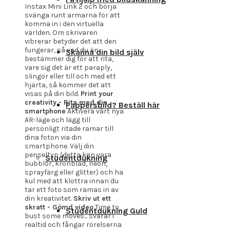
Instax Mini Link 2 och börja
svänga runt armarna för att
komma in i den virtuella
världen. Om skrivaren
vibrerar betyder det att den
fungerar, så vad du än
Skanna din bild själv
bestämmer dig för att rita,
vare sig det är ett paraply,
slingor eller till och med ett
hjärta, så kommer det att
visas på din bild.
Print your
creativity - Rita med din
Pappersbild? Beställ här
smartphone
Aktivera vårt nya
AR-läge och lägg till
personligt ritade ramar till
dina foton via din
smartphone. Välj din
penseltyp (detta kan vara
Studentdukning
bubblor, kronblad, neon,
sprayfärg eller glitter) och ha
kul med att klottra innan du
tar ett foto som ramas in av
din kreativitet.
Skriv ut ett
skratt - Gömd video
Time to
Studentdukning Guld
bust some moves... svarar i
realtid och fångar rörelserna