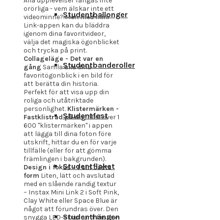
Alla upplevelser fångas inte
orörliga - vem älskar inte ett
Studentballonger
videominne? Men med mini
Link-appen kan du bläddra
igenom dina favoritvideor,
välja det magiska ögonblicket
och trycka på print.
Collageläge - Det var en
Studentbanderoller
gång
Samla alla dina
favoritögonblick i en bild för
att berätta din historia.
Perfekt för att visa upp din
roliga och utåtriktade
personlighet.
Klistermärken -
Studentfest
Fastklistrad på dig
Med över 1
600 "klistermärken" i appen
att lägga till dina foton före
utskrift, hittar du en för varje
tillfälle (eller för att gömma
främlingen i bakgrunden).
Studentflaket
Design i fokus - I sin bästa
form
Liten, lätt och avslutad
med en slående randig textur
– Instax Mini Link 2 i Soft Pink,
Clay White eller Space Blue är
något att förundras över. Den
Studenthängen
snygga LED-strip runt Instax-