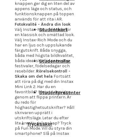
knappen ger dig en liten del av
appens läge och status, och
funktionsknappen på toppen
används för att rita i AR.
Fotokvalité - Ändra din look
Studentkort
Välj Instax-Natural Mode för
en klassisk och omättad look.
Välj Instax-Rich Mode och du
har en ljus och uppslukande
färgutskrift. Båda snygga,
båda med högsta bildkvalitet,
Studentnallar
båda idealiska för semester,
festivaler, födelsedagar och
resebilder.
Rörelsekontroll -
Skaka om det hela
Fortsätt
att röra på dig med din Instax
Mini Link 2. Har du en
favoritbild? Skriv ut den igen
Studentpresenter
genom att flippa printern. Är
du redo för
höghastighetsutskrifter? Håll
skrivaren upprätt i
utskriftsläge. Letar du efter
lite kreativ galenskap? Tryck
Trycksaker
på Fun Mode. Vill du styra din
smartphone? Slå på Instax