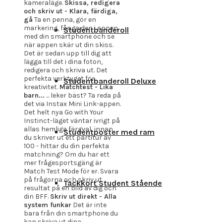
kameraläge.
Skissa, redigera
och skriv ut - Klara, färdiga,
gå
Ta en penna, gör en
markering, fånga den i appen
Studentbanderoll
med din smartphone och se
när appen skär ut din skiss.
Det är sedan upp till dig att
lägga till det i dina foton,
redigera och skriva ut. Det
perfekta verktyget för
Studentbanderoll Deluxe
kreativitet.
Matchtest - Lika
barn...
... leker bäst? Ta reda på
det via Instax Mini Link-appen.
Det helt nya Go with Your
Instinct-läget väntar ivrigt på
allas hemliga färgval, innan
Studentposter med ram
du skriver ut ett partitur av
100 - hittar du din perfekta
matchning? Om du har ett
mer frågesportsgäng är
Match Test Mode för er. Svara
på frågorna och skriv ut
Tackkort Student Stående
resultat på en bild av dig och
din BFF.
Skriv ut direkt - Alla
system funkar
Det är inte
bara från din smartphone du
kan skriva ut dina