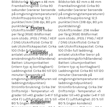
Bildstorlek: 62 mm x 46 mm
Bildstorlek: 62 mm x 46 mm
Kort
Framkallningstid: Cirka 90
Framkallningstid: Cirka 90
sekunder (varierar beroende
sekunder (varierar beroende
på omgivningstemperaturen)
på omgivningstemperaturen)
Utskriftsupplösning: 12,5
Utskriftsupplösning: 12,5
punkter/mm (318 dpi, 80 μm
punkter/mm (318 dpi, 80 μm
punktdelning)
punktdelning)
Posters
Utskriftsnivåer: 256 nivåer
Utskriftsnivåer: 256 nivåer
per färg (RGB) Bildformat
per färg (RGB) Bildformat
som stöds: JPEG / PNG / HEIF
som stöds: JPEG / PNG / HEIF
/ DNG Utskriftstid: Cirka 12
/ DNG Utskriftstid: Cirka 12
sek Utskriftskapacitet: Cirka
sek Utskriftskapacitet: Cirka
100 (från full laddning;
100 (från full laddning;
Postlådor
antalet utskrifter beror på
antalet utskrifter beror på
användningsförhållandena)
användningsförhållandena)
Batteri: Litiumjonbatteri
Batteri: Litiumjonbatteri
(intern typ: ej borttagbart)
(intern typ: ej borttagbart)
Laddningstid: Cirka 80 till 120
Laddningstid: Cirka 80 till 120
minuter (beroende på
minuter (beroende på
Ramar
omgivningstemperaturen vid
omgivningstemperaturen vid
laddningstidpunkten)
laddningstidpunkten)
Strömförbrukning: Cirka 3W
Strömförbrukning: Cirka 3W
Driftsmiljö - Temperatur: +5
Driftsmiljö - Temperatur: +5
grader till +40 grader (+41 F till
grader till +40 grader (+41 F till
+104 F) Luftfuktighet: 20 % till
+104 F) Luftfuktighet: 20 % till
Schabloner
80 % (ingen kondens)
80 % (ingen kondens)