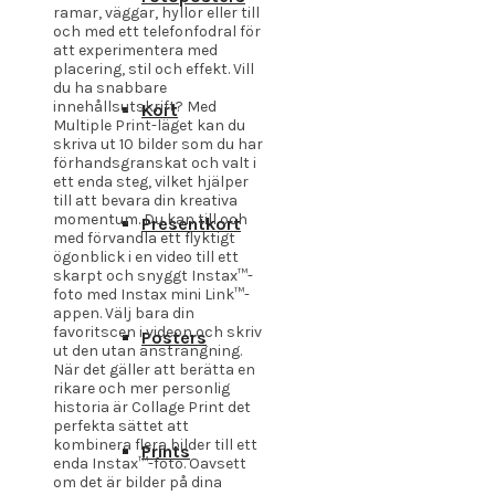
ramar, väggar, hyllor eller till
och med ett telefonfodral för
att experimentera med
placering, stil och effekt. Vill
du ha snabbare
innehållsutskrift? Med
Kort
Multiple Print-läget kan du
skriva ut 10 bilder som du har
förhandsgranskat och valt i
ett enda steg, vilket hjälper
till att bevara din kreativa
momentum. Du kan till och
Presentkort
med förvandla ett flyktigt
ögonblick i en video till ett
skarpt och snyggt Instax™-
foto med Instax mini Link™-
appen. Välj bara din
favoritscen i videon och skriv
Posters
ut den utan ansträngning.
När det gäller att berätta en
rikare och mer personlig
historia är Collage Print det
perfekta sättet att
kombinera flera bilder till ett
Prints
enda Instax™-foto. Oavsett
om det är bilder på dina