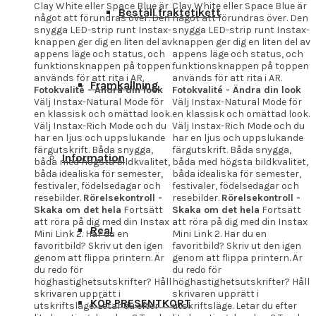
Clay White eller Space Blue är
Clay White eller Space Blue är
Beställ fraktetikett
något att förundras över. Den
något att förundras över. Den
snygga LED-strip runt Instax-
snygga LED-strip runt Instax-
knappen ger dig en liten del av
knappen ger dig en liten del av
appens läge och status, och
appens läge och status, och
funktionsknappen på toppen
funktionsknappen på toppen
används för att rita i AR.
används för att rita i AR.
Framkallning
Fotokvalité - Ändra din look
Fotokvalité - Ändra din look
Välj Instax-Natural Mode för
Välj Instax-Natural Mode för
en klassisk och omättad look.
en klassisk och omättad look.
Välj Instax-Rich Mode och du
Välj Instax-Rich Mode och du
har en ljus och uppslukande
har en ljus och uppslukande
färgutskrift. Båda snygga,
färgutskrift. Båda snygga,
Information
båda med högsta bildkvalitet,
båda med högsta bildkvalitet,
båda idealiska för semester,
båda idealiska för semester,
festivaler, födelsedagar och
festivaler, födelsedagar och
resebilder.
Rörelsekontroll -
resebilder.
Rörelsekontroll -
Skaka om det hela
Fortsätt
Skaka om det hela
Fortsätt
att röra på dig med din Instax
att röra på dig med din Instax
Rea!
Mini Link 2. Har du en
Mini Link 2. Har du en
favoritbild? Skriv ut den igen
favoritbild? Skriv ut den igen
genom att flippa printern. Är
genom att flippa printern. Är
du redo för
du redo för
höghastighetsutskrifter? Håll
höghastighetsutskrifter? Håll
skrivaren upprätt i
skrivaren upprätt i
KÖP PRESENTKORT
utskriftsläge. Letar du efter
utskriftsläge. Letar du efter