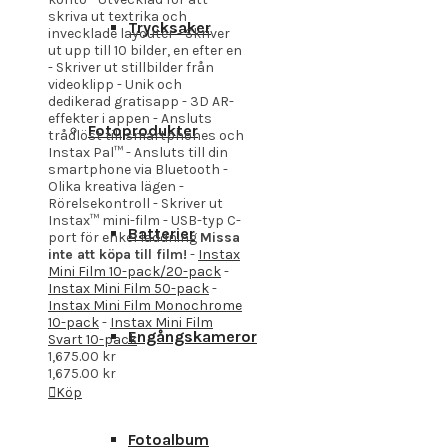
skriva ut textrika och
Trycksaker
invecklade layouter - Skriver
ut upp till 10 bilder, en efter en
- Skriver ut stillbilder från
videoklipp - Unik och
dedikerad gratisapp - 3D AR-
effekter i appen - Ansluts
Fotoprodukter
trådlöst till smartphones och
Instax Pal™ - Ansluts till din
smartphone via Bluetooth -
Olika kreativa lägen -
Rörelsekontroll - Skriver ut
Instax™ mini-film - USB-typ C-
Batterier
port för enkel laddning
Missa
inte att köpa till film!
-
Instax
Mini Film 10-pack/20-pack
-
Instax Mini Film 50-pack
-
Instax Mini Film Monochrome
10-pack
-
Instax Mini Film
Engångskameror
Svart 10-pack
1,675.00
kr
1,675.00
kr
Köp
Fotoalbum