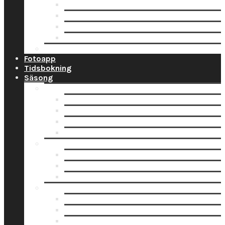
Ramar
Schabloner
Tillbehör
Väggord
Ballonglagret.se
Fotoapp
Tidsbokning
Säsong
Studentskyltar
Designa studentskylt online
Få hjälp med bildskanning
Skanna din bild själv
Pappersbild? Beställ här
Studentdukning
Studentdukning Guld
Studentdukning Blått & Gult
Studentdukning Silver
Allt för studenten
Studentskyltar
Studentballonger
Studentbanderoller