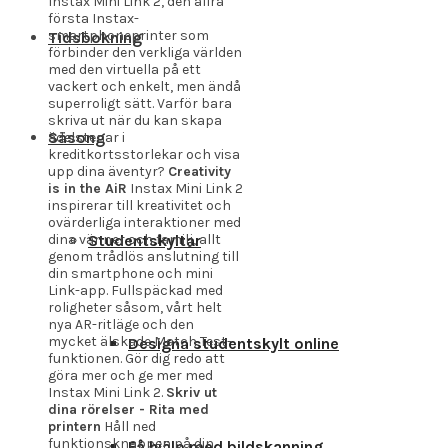
Instax Mini Link 2, den allra
första Instax-
smartphoneprinter som
Tidsbokning
förbinder den verkliga världen
med den virtuella på ett
vackert och enkelt, men ändå
superroligt sätt. Varför bara
skriva ut när du kan skapa
Säsong
ädelstenar i
kreditkortsstorlekar och visa
upp dina äventyr?
Creativity
is in the AiR
Instax Mini Link 2
inspirerar till kreativitet och
ovärderliga interaktioner med
Studentskyltar
dina vänner och familj, allt
genom trådlös anslutning till
din smartphone och mini
Link-app. Fullspäckad med
roligheter såsom, vårt helt
nya AR-ritläge och den
mycket älskade Match Test-
Designa studentskylt online
funktionen. Gör dig redo att
göra mer och ge mer med
Instax Mini Link 2.
Skriv ut
dina rörelser - Rita med
printern
Håll ned
funktionsknappen på din
Få hjälp med bildskanning