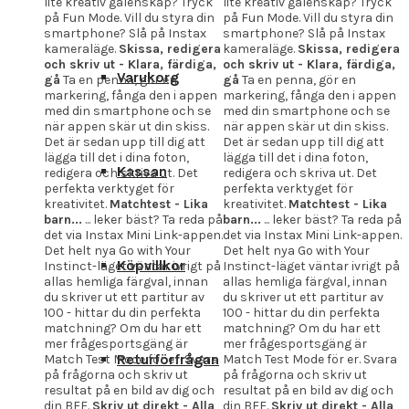
lite kreativ galenskap? Tryck
lite kreativ galenskap? Tryck
på Fun Mode. Vill du styra din
på Fun Mode. Vill du styra din
smartphone? Slå på Instax
smartphone? Slå på Instax
kameraläge.
Skissa, redigera
kameraläge.
Skissa, redigera
och skriv ut - Klara, färdiga,
och skriv ut - Klara, färdiga,
Varukorg
gå
Ta en penna, gör en
gå
Ta en penna, gör en
markering, fånga den i appen
markering, fånga den i appen
med din smartphone och se
med din smartphone och se
när appen skär ut din skiss.
när appen skär ut din skiss.
Det är sedan upp till dig att
Det är sedan upp till dig att
lägga till det i dina foton,
lägga till det i dina foton,
Kassan
redigera och skriva ut. Det
redigera och skriva ut. Det
perfekta verktyget för
perfekta verktyget för
kreativitet.
Matchtest - Lika
kreativitet.
Matchtest - Lika
barn...
... leker bäst? Ta reda på
barn...
... leker bäst? Ta reda på
det via Instax Mini Link-appen.
det via Instax Mini Link-appen.
Det helt nya Go with Your
Det helt nya Go with Your
Köpvillkor
Instinct-läget väntar ivrigt på
Instinct-läget väntar ivrigt på
allas hemliga färgval, innan
allas hemliga färgval, innan
du skriver ut ett partitur av
du skriver ut ett partitur av
100 - hittar du din perfekta
100 - hittar du din perfekta
matchning? Om du har ett
matchning? Om du har ett
mer frågesportsgäng är
mer frågesportsgäng är
Returförfrågan
Match Test Mode för er. Svara
Match Test Mode för er. Svara
på frågorna och skriv ut
på frågorna och skriv ut
resultat på en bild av dig och
resultat på en bild av dig och
din BFF.
Skriv ut direkt - Alla
din BFF.
Skriv ut direkt - Alla