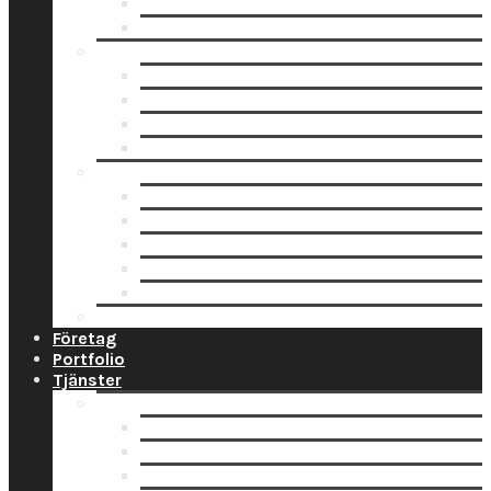
Fotoblock
Fotoposters
Trycksaker
Fotokalender
Julkort
Tackkort
Vykort
Analogt
Framkallning Svartvit Film
Framkallning Engångskamera
Framkallning 120 mm film
Framkallning APS Färgfilm
Framkallning 135 Färgfilm
Prislista
Företag
Portfolio
Tjänster
Privat
Barnfoto
Bröllopsfoto
Digitalisering