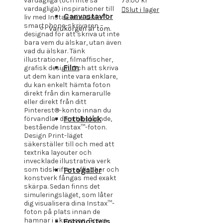
vardagliga (och inte så
79.00
kr
vardagliga) inspirationer till
Slut i lager
Canvastavlor
liv med Instax mini Link+™
smartphone-skrivaren –
Varukorgen är tom.
designad för att skriva ut inte
bara vem du älskar, utan även
vad du älskar. Tänk
illustrationer, filmaffischer,
Film
grafisk design. Och att skriva
ut dem kan inte vara enklare,
du kan enkelt hämta foton
direkt från din kamerarulle
eller direkt från ditt
Pinterest®-konto innan du
Fotoblock
förvandlar dem till slående,
bestående Instax™-foton.
Design Print-läget
säkerställer till och med att
textrika layouter och
invecklade illustrativa verk
som tidskrifter, affischer och
Fotogaller
konstverk fångas med exakt
skärpa. Sedan finns det
simuleringsläget, som låter
dig visualisera dina Instax™-
foton på plats innan de
hamnar i skrivaren. Prova
Fotoposters