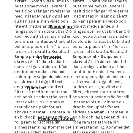
skratt - Gömd video
Time to
skratt - Gömd video
Time to
bust some moves... svarar i
bust some moves... svarar i
realtid och fångar rörelserna
realtid och fångar rörelserna
med Instax Mini Link 2 så att
med Instax Mini Link 2 så att
du kan spela in en video och
du kan spela in en video och
Filmväljare
rita ett meddelande, allt
rita ett meddelande, allt
fångas som en utskrivbar QR-
fångas som en utskrivbar QR-
kod, redo att skannas med en
kod, redo att skannas med en
telefon. En fantastiskt bild att
telefon. En fantastiskt bild att
behålla, plus en "film" för att
behålla, plus en "film" för att
få dem att skratta. Resultat!
få dem att skratta. Resultat!
Simple print - Swipa och
Simple print - Swipa och
Printworks
skriv ut
Att få dina bilder till
skriv ut
Att få dina bilder till
den verkliga världen är både
den verkliga världen är både
snabbt och enkelt. Via mini
snabbt och enkelt. Via mini
Link-appen väljer du bilden du
Link-appen väljer du bilden du
vill skriva ut. Lägg till text,
vill skriva ut. Lägg till text,
ändra storlek, använd ett
ändra storlek, använd ett
Tjänster
filter, lek med kontrasterna
filter, lek med kontrasterna
och anslut sedan trådlöst till
och anslut sedan trådlöst till
Instax Mini Link 2 innan du
Instax Mini Link 2 innan du
drar bilden uppåt för att
drar bilden uppåt för att
skriva ut.
Ramar - I ramen
Ta
skriva ut.
Ramar - I ramen
Ta
en bild och lägg sedan till en
en bild och lägg sedan till en
Prenumerationer
rolig ram för att visa din
rolig ram för att visa din
sinnesstämning. Kommer det
sinnesstämning. Kommer det
att vara roligt, läskigt,
att vara roligt, läskigt,