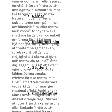
vänner och familj, eller sparat
innehåll från en Pinterest®-
anslagstavla. Dessutom, med
två färgprofillägen, Instax-
Ramar
Natural mode™ för rena,
subtila toner som påminner
om klassisk film, eller Instax-
Rich mode™ för dynamiska,
mättade färger, kan du enkelt
omfamna färg. Slutligen
Reklamartiklar
hjälper fjärrfotografering dig
att omfamna gemenskap,
rörelsekontroll ger dig
möjlighet att skriva ut igen,
och Instax AiR Studio™ låter
dig lägga till 3D AR-effekter "i
Student
ögonblicket" medan du tar
bilden. Denna smala,
minimalistiska Instax mini
Link™-smarttelefonskrivare
vet verkligen hur man ger
maximal effekt.
Funktioner
-
Collageramar
Slank svart design med en
diskret orange färg - Skriver
ut foton från din kamerarulle
eller länkade Pinterest®-
konto - Utvecklad för att