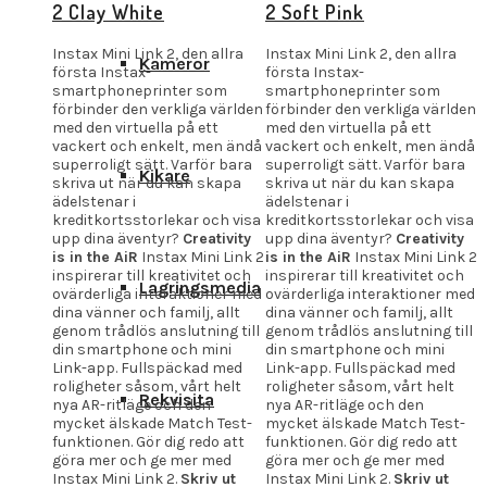
2 Clay White
2 Soft Pink
Instax Mini Link 2, den allra
Instax Mini Link 2, den allra
Kameror
första Instax-
första Instax-
smartphoneprinter som
smartphoneprinter som
förbinder den verkliga världen
förbinder den verkliga världen
med den virtuella på ett
med den virtuella på ett
vackert och enkelt, men ändå
vackert och enkelt, men ändå
superroligt sätt. Varför bara
superroligt sätt. Varför bara
Kikare
skriva ut när du kan skapa
skriva ut när du kan skapa
ädelstenar i
ädelstenar i
kreditkortsstorlekar och visa
kreditkortsstorlekar och visa
upp dina äventyr?
Creativity
upp dina äventyr?
Creativity
is in the AiR
Instax Mini Link 2
is in the AiR
Instax Mini Link 2
inspirerar till kreativitet och
inspirerar till kreativitet och
Lagringsmedia
ovärderliga interaktioner med
ovärderliga interaktioner med
dina vänner och familj, allt
dina vänner och familj, allt
genom trådlös anslutning till
genom trådlös anslutning till
din smartphone och mini
din smartphone och mini
Link-app. Fullspäckad med
Link-app. Fullspäckad med
roligheter såsom, vårt helt
roligheter såsom, vårt helt
Rekvisita
nya AR-ritläge och den
nya AR-ritläge och den
mycket älskade Match Test-
mycket älskade Match Test-
funktionen. Gör dig redo att
funktionen. Gör dig redo att
göra mer och ge mer med
göra mer och ge mer med
Instax Mini Link 2.
Skriv ut
Instax Mini Link 2.
Skriv ut