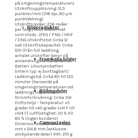
på omgivningstemperaturen)
Utskriftsupplösning: 12,5
punkter/mm (318 dpi, 80 μm
punktdelning)
Utskriftsnivåer: 256 nivåer
Bildprodukter
per färg (RGB) Bildformat
som stöds: JPEG / PNG / HEIF
/ DNG Utskriftstid: Cirka 12
sek Utskriftskapacitet: Cirka
100 (från full laddning;
antalet utskrifter beror på
Framkalla bilder
användningsförhållandena)
Batteri: Litiumjonbatteri
(intern typ: ej borttagbart)
Laddningstid: Cirka 80 till 120
minuter (beroende på
omgivningstemperaturen vid
Bildmoduler
laddningstidpunkten)
Strömförbrukning: Cirka 3W
Driftsmiljö - Temperatur: +5
grader till +40 grader (+41 F till
+104 F) Luftfuktighet: 20 % till
80 % (ingen kondens)
Canvastavlor
Dimensioner: 91,9 mm × 36,4
mm × 124,8 mm (exklusive
utskjutande delar) Vikt: 210 g