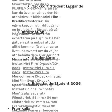
favoritbilder, har du en
Tackkort Student Liggande
FUJIFILM X-S10-kameran så
kan du även använda den för
att skriva ut bilder.
Mini Film -
Kreditkortsstorlek
Din
egenskap, din stil, ditt öga för
en bra bild. Allt fångat på vår
Information
högkvalitativa film från
experterna på Fujifilm. De har
gått en extra mil, så att du
alltid kommer få bilder varar
livet ut. Oavsett om du väljer
att behålla dem eller ger bort.
Studentfoto
Missa inte att köpa till film!
-
Instax Mini Film 10-pack/20-
pack
-
Instax Mini Film 50-
pack
-
Instax Mini Film
Monochrome 10-pack
-
Instax
Mini Film Svart 10-pack
Erbjudande Student 2026
Specifikationer
Film: Fujifilm
Instant Color Film "Instax
Mini" (säljs separat)
Filmstorlek: 86 mm x 54 mm
Bildstorlek: 62 mm x 46 mm
Framkallningstid: Cirka 90
Framkalla
sekunder (varierar beroende