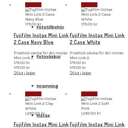
Slutsåld!
Slutsåld!
179.00
kr
179.00
kr
Fototillbehör
Fujifilm Instax Mini Link
Fujifilm Instax Mini Link
2 Case Navy Blue
2 Case White
Praktisk väska för din Instax
Praktisk väska för din Instax
Fotoväskor
Mini Link 2.
Mini Link 2.
179.00
kr
179.00
kr
179.00
kr
179.00
kr
Slut i lager
Slut i lager
Inramning
Slutsåld!
Slutsåld!
1,290.00
kr
1,290.00
kr
Instax
Fujifilm Instax Mini Link
Fujifilm Instax Mini Link