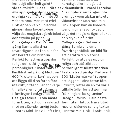
konstigt eller helt galet?
konstigt eller helt galet?
Videoutskrift - Poesi i rörelse
Videoutskrift - Poesi i rörelse
Alla upplevelser fångas inte
Alla upplevelser fångas inte
Digitalisering
orörliga - vem älskar inte ett
orörliga - vem älskar inte ett
videominne? Men med mini
videominne? Men med mini
Link-appen kan du bläddra
Link-appen kan du bläddra
igenom dina favoritvideor,
igenom dina favoritvideor,
välja det magiska ögonblicket
välja det magiska ögonblicket
och trycka på print.
och trycka på print.
Ljud
Collageläge - Det var en
Collageläge - Det var en
gång
Samla alla dina
gång
Samla alla dina
favoritögonblick i en bild för
favoritögonblick i en bild för
att berätta din historia.
att berätta din historia.
Perfekt för att visa upp din
Perfekt för att visa upp din
roliga och utåtriktade
roliga och utåtriktade
Rörlig Bild
personlighet.
Klistermärken -
personlighet.
Klistermärken -
Fastklistrad på dig
Med över 1
Fastklistrad på dig
Med över 1
600 "klistermärken" i appen
600 "klistermärken" i appen
att lägga till dina foton före
att lägga till dina foton före
utskrift, hittar du en för varje
utskrift, hittar du en för varje
tillfälle (eller för att gömma
tillfälle (eller för att gömma
Stillbild
främlingen i bakgrunden).
främlingen i bakgrunden).
Design i fokus - I sin bästa
Design i fokus - I sin bästa
form
Liten, lätt och avslutad
form
Liten, lätt och avslutad
med en slående randig textur
med en slående randig textur
– Instax Mini Link 2 i Soft Pink,
– Instax Mini Link 2 i Soft Pink,