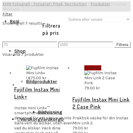
KMH Fotografi - Fotograf i Piteå, Norrbotten
>
Produkter
>
Instax
Mini Link
Filter
Rea!
Showing all 7 results
Filtrera
på pris
Min
Max
Filtrera
pris
pris
Shop
Visar alla 7 produkter
Slutsåld!
1,675.00
kr
Bildprodukter
79.00
kr
Fujifilm Instax Mini
Link+
Fujifilm Instax Mini Link
2 Case Pink
Instax mini Link+™
Bildvisning
smartphone-skrivaren –
designad för att skriva ut inte
Praktisk väska för din Instax
Varukorg
Varukorg
0
bara vem du älskar, utan även
Mini Link 2.
vad du älskar. Väck dina
79.00
kr