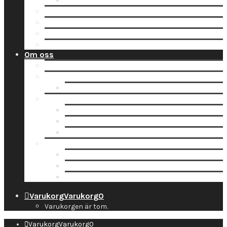
Tidsbokning
Lämna in en order till oss
Hämta hos Direkten
Beställ fraktetikett för digitalisering
Avisera inlämning
Om oss
Nyheter
Kontakt
Kontaktuppgifter
Socialt
Dropbox
Följ oss på Facebook
Följ oss på Instagram
Information
Butiken & Studion
Företaget
Personal
Varukorg
Varukorg
0
Varukorgen är tom.
Varukorg
Varukorg
0