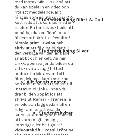
med Instax Mini Link 2 så att
du kan spela in en video och
rita ett meddelande, allt
fångas som en utskrivbar QR-
Studentdukning Blått & Gult
kod, redo att skannas med en
telefon. En fantastiskt bild att
behålla, plus en "film" för att
få dem att skratta. Resultat!
Simple print - Swipa och
skriv ut
Att få dina bilder till
Studentdukning Silver
den verkliga världen är både
snabbt och enkelt. Via mini
Link-appen väljer du bilden du
vill skriva ut. Lägg till text,
ändra storlek, använd ett
filter, lek med kontrasterna
Allt för studenten
och anslut sedan trådlöst till
Instax Mini Link 2 innan du
drar bilden uppåt för att
skriva ut.
Ramar - I ramen
Ta
en bild och lägg sedan till en
rolig ram för att visa din
Studentskyltar
sinnesstämning. Kommer det
att vara roligt, läskigt,
konstigt eller helt galet?
Videoutskrift - Poesi i rörelse