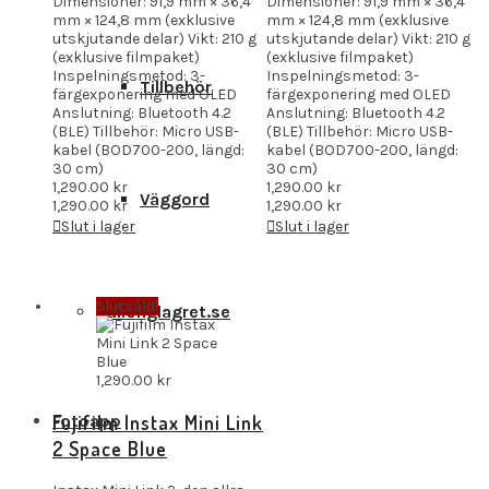
Dimensioner: 91,9 mm × 36,4
Dimensioner: 91,9 mm × 36,4
mm × 124,8 mm (exklusive
mm × 124,8 mm (exklusive
utskjutande delar) Vikt: 210 g
utskjutande delar) Vikt: 210 g
(exklusive filmpaket)
(exklusive filmpaket)
Inspelningsmetod: 3-
Inspelningsmetod: 3-
Tillbehör
färgexponering med OLED
färgexponering med OLED
Anslutning: Bluetooth 4.2
Anslutning: Bluetooth 4.2
(BLE) Tillbehör: Micro USB-
(BLE) Tillbehör: Micro USB-
kabel (BOD700-200, längd:
kabel (BOD700-200, längd:
30 cm)
30 cm)
1,290.00
kr
1,290.00
kr
Väggord
1,290.00
kr
1,290.00
kr
Slut i lager
Slut i lager
Slutsåld!
Ballonglagret.se
1,290.00
kr
Fotoapp
Fujifilm Instax Mini Link
2 Space Blue