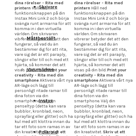
dina rörelser - Rita med
dina rörelser - Rita med
Skrivare
printern
Håll ned
printern
Håll ned
funktionsknappen på din
funktionsknappen på din
Instax Mini Link 2 och börja
Instax Mini Link 2 och börja
svänga runt armarna för att
svänga runt armarna för att
komma in i den virtuella
komma in i den virtuella
världen. Om skrivaren
världen. Om skrivaren
Måttbeställt
vibrerar betyder det att den
vibrerar betyder det att den
fungerar, så vad du än
fungerar, så vad du än
bestämmer dig för att rita,
bestämmer dig för att rita,
vare sig det är ett paraply,
vare sig det är ett paraply,
slingor eller till och med ett
slingor eller till och med ett
hjärta, så kommer det att
hjärta, så kommer det att
Varumärken
visas på din bild.
Print your
visas på din bild.
Print your
creativity - Rita med din
creativity - Rita med din
smartphone
Aktivera vårt nya
smartphone
Aktivera vårt nya
AR-läge och lägg till
AR-läge och lägg till
personligt ritade ramar till
personligt ritade ramar till
dina foton via din
dina foton via din
Instax
smartphone. Välj din
smartphone. Välj din
penseltyp (detta kan vara
penseltyp (detta kan vara
bubblor, kronblad, neon,
bubblor, kronblad, neon,
sprayfärg eller glitter) och ha
sprayfärg eller glitter) och ha
kul med att klottra innan du
kul med att klottra innan du
tar ett foto som ramas in av
tar ett foto som ramas in av
Polaroid
din kreativitet.
Skriv ut ett
din kreativitet.
Skriv ut ett