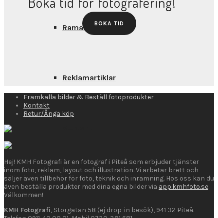
Boka tid för fotografering!
BOKA TID
Ramar
Reklamartiklar
Framkalla bilder & Beställ fotoprodukter
Kontakt
Retur/Ånga köp
Student
Hej! KMH Fotografi är en fotograf i Piteå som erbjuder tjänster
inom foto, reklam, layout och illustration. Vi arbetar brett och
Collageramar
säljer även tillbehör för foto, teknik och inramning. Hos oss kan du
även beställa produkter med dina egna bilder via
app.kmhfoto.se
.
Välkommen!
KMH Fotografi
, Storgatan 58 (ej drop-in besök), 941 32 Piteå.