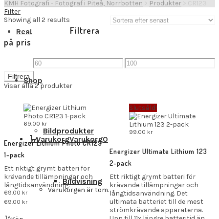
KMH Fotografi - Fotograf i Piteå, Norrbotten
>
Produkter
>
CR123
Filter
Showing all 2 results
Filtrera
Rea!
på pris
Min
Max
Filtrera
pris
pris
Shop
Visar alla 2 produkter
Slutsåld!
69.00
kr
Bildprodukter
99.00
kr
Varukorg
Varukorg
0
Energizer Lithium Photo CR123
Energizer Ultimate Lithium 123
1-pack
2-pack
Ett riktigt grymt batteri för
krävande tillämpningar och
Ett riktigt grymt batteri för
Bildvisning
långtidsanvändning.
krävande tillämpningar och
Varukorgen är tom.
69.00
kr
långtidsanvändning. Det
ultimata batteriet till de mest
69.00
kr
strömkrävande apparaterna.
Upp till 11x längre batteritid än