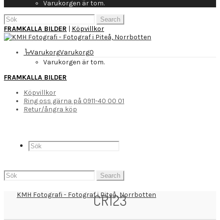
Varukorgen är tom.
Search
for:
FRAMKALLA BILDER
|
Köpvillkor
Varukorg
Varukorg
0
Varukorgen är tom.
FRAMKALLA BILDER
Köpvillkor
Ring oss gärna på 0911-40 00 01
Retur/ångra köp
Search
for:
CR123