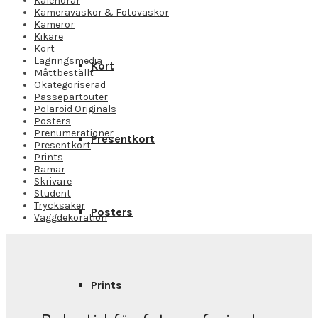
Kalendrar
Kameraväskor & Fotoväskor
Kameror
Kikare
Kort
Lagringsmedia
Kort
Måttbeställt
Okategoriserad
Passepartouter
Polaroid Originals
Posters
Prenumerationer
Presentkort
Presentkort
Prints
Ramar
Skrivare
Student
Trycksaker
Posters
Väggdekoration
Prints