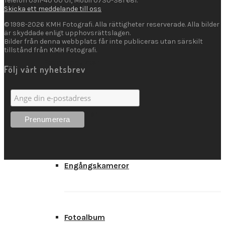
Telefon 0911-40 00 01, Mobil 0730-381 681.
Skicka ett meddelande till oss
Trycksaker
© 1998-2026 KMH Fotografi. Alla rättigheter reserverade. Alla bilder
är skyddade enligt upphovsrättslagen.
Bilder från denna webbplats får inte publiceras utan särskilt
tillstånd från KMH Fotografi.
Fotoprodukter
Följ vårt nyhetsbrev
Batterier
Engångskameror
Fotoalbum