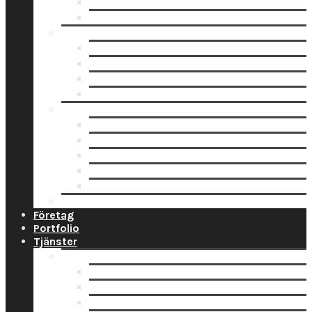
Fotoblock
Fotoposters
Trycksaker
Fotokalender
Julkort
Tackkort
Vykort
Analogt
Framkallning Svartvit Film
Framkallning Engångskamera
Framkallning 120 mm film
Framkallning APS Färgfilm
Framkallning 135 Färgfilm
Prislista
Företag
Portfolio
Tjänster
Privat
Barnfoto
Bröllopsfoto
Digitalisering