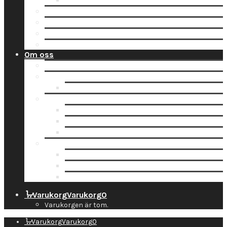
Tidsbokning
Lämna in en order till oss
Hämta hos Direkten
Beställ fraktetikett för digitalisering
Avisera inlämning
Om oss
Nyheter
Kontakt
Kontaktuppgifter
Socialt
Dropbox
Följ oss på Facebook
Följ oss på Instagram
Information
Butiken & Studion
Företaget
Personal
Varukorg
Varukorg
0
Varukorgen är tom.
Varukorg
Varukorg
0