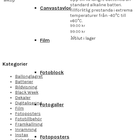
Köp
standard alkaline batteri.
Canvastavlor
Tillförlitlig prestanda i extrema
temperaturer från -40°C till
+60°C.
99.00
kr
99.00
kr
Slut i lager
Film
Kategorier
Fotoblock
Ballonglagret
Batterier
Bildvisning
Black Week
Dekaler
Digitalisering
Fotogaller
Film
Fotoposters
Fototillbehör
Framkallning
Inramning
Instax
Fotoposters