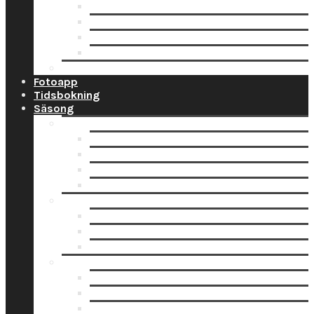
Ramar
Schabloner
Tillbehör
Väggord
Ballonglagret.se
Fotoapp
Tidsbokning
Säsong
Studentskyltar
Designa studentskylt online
Få hjälp med bildskanning
Skanna din bild själv
Pappersbild? Beställ här
Studentdukning
Studentdukning Guld
Studentdukning Blått & Gult
Studentdukning Silver
Allt för studenten
Studentskyltar
Studentballonger
Studentbanderoller