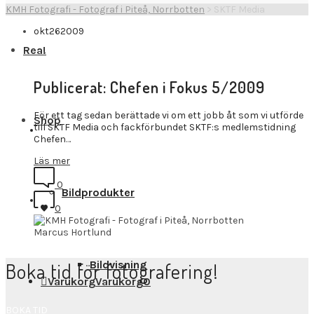
KMH Fotografi - Fotograf i Piteå, Norrbotten
>
SKTF Media
okt
26
2009
Rea!
Publicerat: Chefen i Fokus 5/2009
För ett tag sedan berättade vi om ett jobb åt som vi utförde
Shop
till SKTF Media och fackförbundet SKTF:s medlemstidning
Chefen…
Läs mer
0
Bildprodukter
0
Marcus Hortlund
Bildvisning
Boka tid för fotografering!
Varukorg
Varukorg
0
BOKA TID