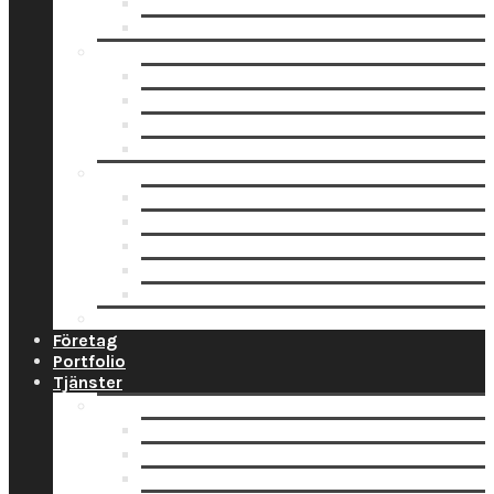
Fotoblock
Fotoposters
Trycksaker
Fotokalender
Julkort
Tackkort
Vykort
Analogt
Framkallning Svartvit Film
Framkallning Engångskamera
Framkallning 120 mm film
Framkallning APS Färgfilm
Framkallning 135 Färgfilm
Prislista
Företag
Portfolio
Tjänster
Privat
Barnfoto
Bröllopsfoto
Digitalisering