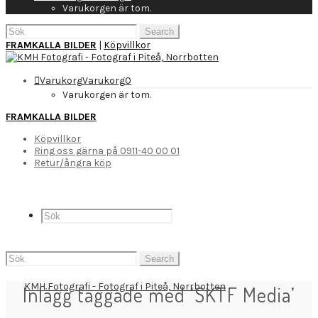
Varukorgen är tom.
Search
for:
FRAMKALLA BILDER
|
Köpvillkor
Varukorg
Varukorg
0
Varukorgen är tom.
FRAMKALLA BILDER
Köpvillkor
Ring oss gärna på 0911-40 00 01
Retur/ångra köp
Search
for:
Inlägg taggade med ‘SKTF Media’