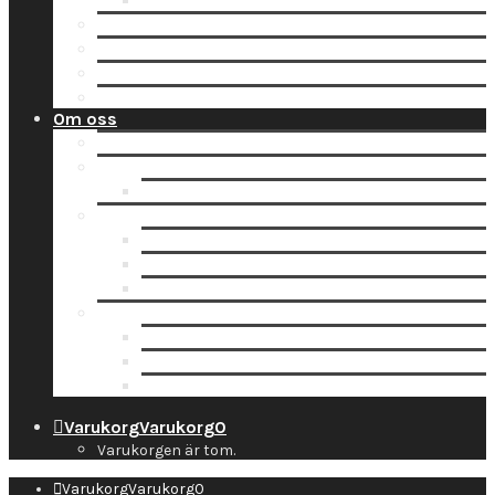
Tidsbokning
Lämna in en order till oss
Hämta hos Direkten
Beställ fraktetikett för digitalisering
Avisera inlämning
Om oss
Nyheter
Kontakt
Kontaktuppgifter
Socialt
Dropbox
Följ oss på Facebook
Följ oss på Instagram
Information
Butiken & Studion
Företaget
Personal
Varukorg
Varukorg
0
Varukorgen är tom.
Varukorg
Varukorg
0