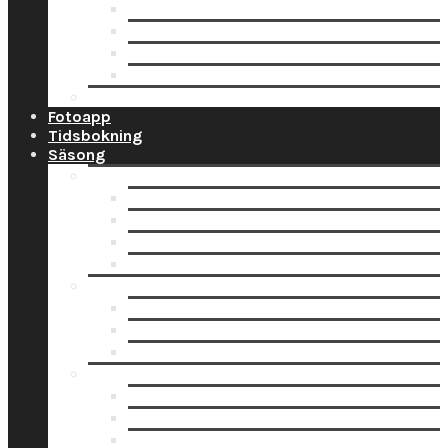
Ramar
Schabloner
Tillbehör
Väggord
Ballonglagret.se
Fotoapp
Tidsbokning
Säsong
Studentskyltar
Designa studentskylt online
Få hjälp med bildskanning
Skanna din bild själv
Pappersbild? Beställ här
Studentdukning
Studentdukning Guld
Studentdukning Blått & Gult
Studentdukning Silver
Allt för studenten
Studentskyltar
Studentballonger
Studentbanderoller