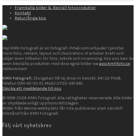
Framkalla bilder & Beställ fotoprodukter
Canvastavlor
Kontakt
Varukorgen är tom.
Retur/Ånga köp
Film
Hej! KMH Fotografi är en fotograf i Piteå som erbjuder tjänster
inom foto, reklam, layout och illustration. Vi arbetar brett och
säljer även tillbehör för foto, teknik och inramning. Hos oss kan du
även beställa produkter med dina egna bilder via
app.kmhfoto.se
.
Välkommen!
Fotoblock
KMH Fotografi
, Storgatan 58 (ej drop-in besök), 941 32 Piteå.
Telefon 0911-40 00 01, Mobil 0730-381 681.
Skicka ett meddelande till oss
© 1998-2026 KMH Fotografi. Alla rättigheter reserverade. Alla bilder
är skyddade enligt upphovsrättslagen.
Fotogaller
Bilder från denna webbplats får inte publiceras utan särskilt
tillstånd från KMH Fotografi.
Följ vårt nyhetsbrev
Fotoposters