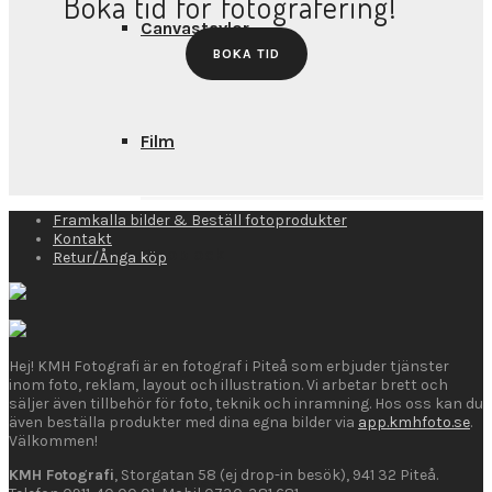
Boka tid för fotografering!
Canvastavlor
BOKA TID
Film
Framkalla bilder & Beställ fotoprodukter
Kontakt
Fotoblock
Retur/Ånga köp
Hej! KMH Fotografi är en fotograf i Piteå som erbjuder tjänster
Fotogaller
inom foto, reklam, layout och illustration. Vi arbetar brett och
säljer även tillbehör för foto, teknik och inramning. Hos oss kan du
även beställa produkter med dina egna bilder via
app.kmhfoto.se
.
Välkommen!
KMH Fotografi
, Storgatan 58 (ej drop-in besök), 941 32 Piteå.
Fotoposters