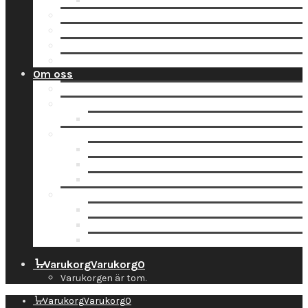
Tidsbokning
Lämna in en order till oss
Hämta hos Direkten
Beställ fraktetikett för digitalisering
Avisera inlämning
Om oss
Nyheter
Kontakt
Kontaktuppgifter
Socialt
Dropbox
Följ oss på Facebook
Följ oss på Instagram
Information
Butiken & Studion
Företaget
Personal
Varukorg
Varukorg
0
Varukorgen är tom.
Varukorg
Varukorg
0