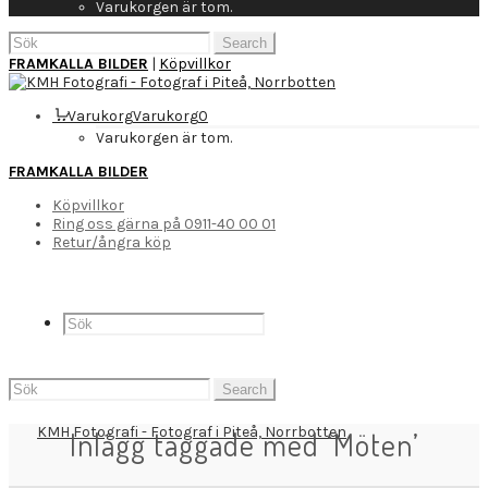
Varukorgen är tom.
Search
for:
FRAMKALLA BILDER
|
Köpvillkor
Varukorg
Varukorg
0
Varukorgen är tom.
FRAMKALLA BILDER
Köpvillkor
Ring oss gärna på 0911-40 00 01
Retur/ångra köp
Search
for:
Inlägg taggade med ‘Möten’