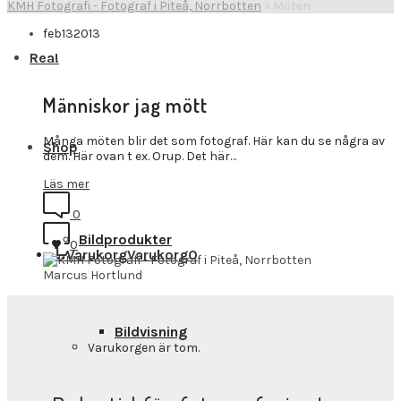
KMH Fotografi - Fotograf i Piteå, Norrbotten
>
Möten
feb
13
2013
Rea!
Människor jag mött
Många möten blir det som fotograf. Här kan du se några av
Shop
dem. Här ovan t ex. Orup. Det här…
Läs mer
0
Bildprodukter
0
Varukorg
Varukorg
0
Marcus Hortlund
Bildvisning
Varukorgen är tom.