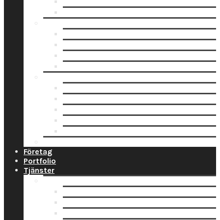
Fotoblock
Fotoposters
Trycksaker
Fotokalender
Julkort
Tackkort
Vykort
Analogt
Framkallning Svartvit Film
Framkallning Engångskamera
Framkallning 120 mm film
Framkallning APS Färgfilm
Framkallning 135 Färgfilm
Prislista
Företag
Portfolio
Tjänster
Privat
Barnfoto
Bröllopsfoto
Digitalisering