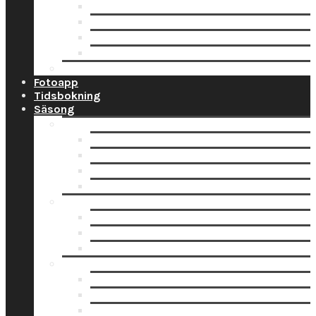
Ramar
Schabloner
Tillbehör
Väggord
Ballonglagret.se
Fotoapp
Tidsbokning
Säsong
Studentskyltar
Designa studentskylt online
Få hjälp med bildskanning
Skanna din bild själv
Pappersbild? Beställ här
Studentdukning
Studentdukning Guld
Studentdukning Blått & Gult
Studentdukning Silver
Allt för studenten
Studentskyltar
Studentballonger
Studentbanderoller