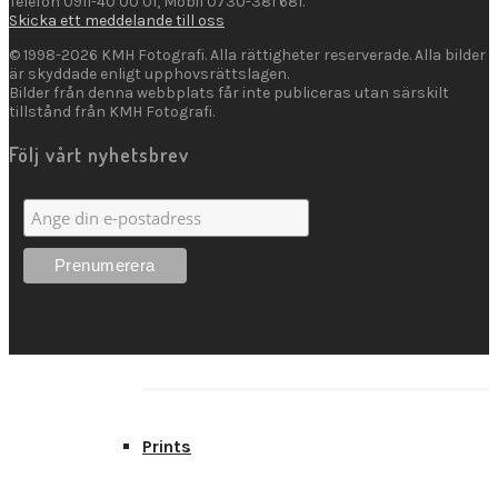
Telefon 0911-40 00 01, Mobil 0730-381 681.
Skicka ett meddelande till oss
© 1998-2026 KMH Fotografi. Alla rättigheter reserverade. Alla bilder
är skyddade enligt upphovsrättslagen.
Bilder från denna webbplats får inte publiceras utan särskilt
Kort
tillstånd från KMH Fotografi.
Följ vårt nyhetsbrev
Presentkort
Posters
Prints