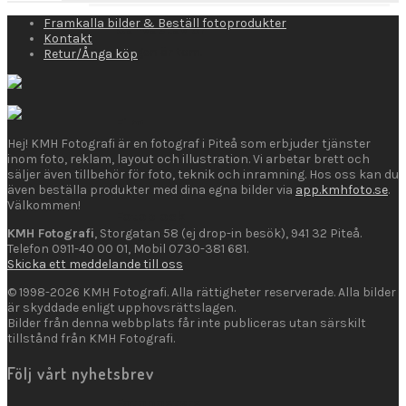
Framkalla bilder & Beställ fotoprodukter
Canvastavlor
Kontakt
Varukorgen är tom.
Retur/Ånga köp
Film
Hej! KMH Fotografi är en fotograf i Piteå som erbjuder tjänster
inom foto, reklam, layout och illustration. Vi arbetar brett och
säljer även tillbehör för foto, teknik och inramning. Hos oss kan du
även beställa produkter med dina egna bilder via
app.kmhfoto.se
.
Välkommen!
Fotoblock
KMH Fotografi
, Storgatan 58 (ej drop-in besök), 941 32 Piteå.
Telefon 0911-40 00 01, Mobil 0730-381 681.
Skicka ett meddelande till oss
© 1998-2026 KMH Fotografi. Alla rättigheter reserverade. Alla bilder
är skyddade enligt upphovsrättslagen.
Fotogaller
Bilder från denna webbplats får inte publiceras utan särskilt
tillstånd från KMH Fotografi.
Följ vårt nyhetsbrev
Fotoposters