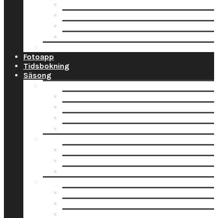
Ramar
Schabloner
Tillbehör
Väggord
Ballonglagret.se
Fotoapp
Tidsbokning
Säsong
Studentskyltar
Designa studentskylt online
Få hjälp med bildskanning
Skanna din bild själv
Pappersbild? Beställ här
Studentdukning
Studentdukning Guld
Studentdukning Blått & Gult
Studentdukning Silver
Allt för studenten
Studentskyltar
Studentballonger
Studentbanderoller