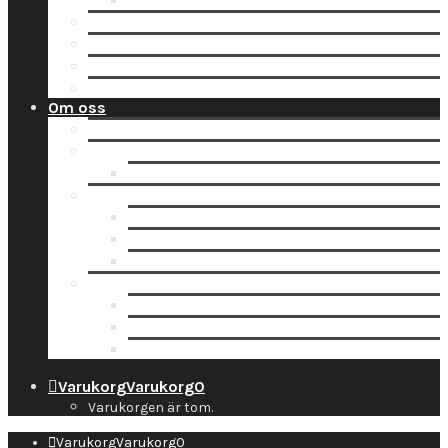
Tidsbokning
Lämna in en order till oss
Hämta hos Direkten
Beställ fraktetikett för digitalisering
Avisera inlämning
Om oss
Nyheter
Kontakt
Kontaktuppgifter
Socialt
Dropbox
Följ oss på Facebook
Följ oss på Instagram
Information
Butiken & Studion
Företaget
Personal
Varukorg
Varukorg
0
Varukorgen är tom.
Varukorg
Varukorg
0