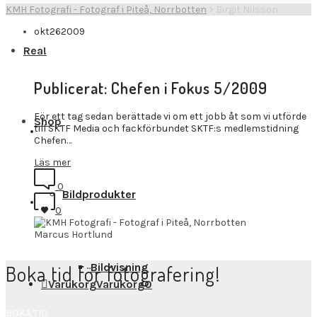
KMH Fotografi - Fotograf i Piteå, Norrbotten
>
Birgit Nilsson
okt
26
2009
Rea!
Publicerat: Chefen i Fokus 5/2009
För ett tag sedan berättade vi om ett jobb åt som vi utförde
Shop
till SKTF Media och fackförbundet SKTF:s medlemstidning
Chefen…
Läs mer
0
Bildprodukter
0
Marcus Hortlund
Bildvisning
Boka tid för fotografering!
Varukorg
Varukorg
0
BOKA TID