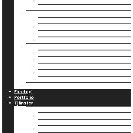
Fotoblock
Fotoposters
Trycksaker
Fotokalender
Julkort
Tackkort
Vykort
Analogt
Framkallning Svartvit Film
Framkallning Engångskamera
Framkallning 120 mm film
Framkallning APS Färgfilm
Framkallning 135 Färgfilm
Prislista
Företag
Portfolio
Tjänster
Privat
Barnfoto
Bröllopsfoto
Digitalisering