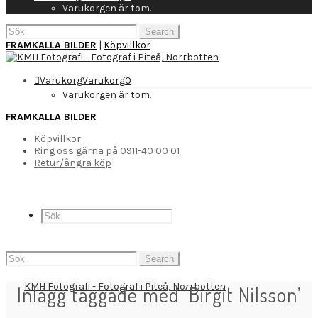
Varukorgen är tom.
Search
for:
FRAMKALLA BILDER
|
Köpvillkor
Varukorg
Varukorg
0
Varukorgen är tom.
FRAMKALLA BILDER
Köpvillkor
Ring oss gärna på 0911-40 00 01
Retur/ångra köp
Search
for:
Inlägg taggade med ‘Birgit Nilsson’